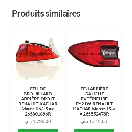
Produits similaires
FEU DE
FEU ARRIÈRE
BROUILLARD
GAUCHE
ARRIÈRE DROIT
EXTÉRIEURE
RENAULT KADJAR
PY21W RENAULT
Maroc 06/15 =>
KADJAR Maroc 15->
265801896R
= 265552478R
د.م.
1,728.00
د.م.
1,712.00