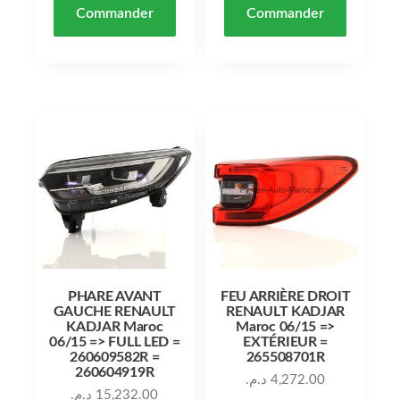
Commander
Commander
PHARE AVANT
FEU ARRIÈRE DROIT
GAUCHE RENAULT
RENAULT KADJAR
KADJAR Maroc
Maroc 06/15 =>
06/15 => FULL LED =
EXTÉRIEUR =
260609582R =
265508701R
260604919R
د.م.
4,272.00
د.م.
15,232.00