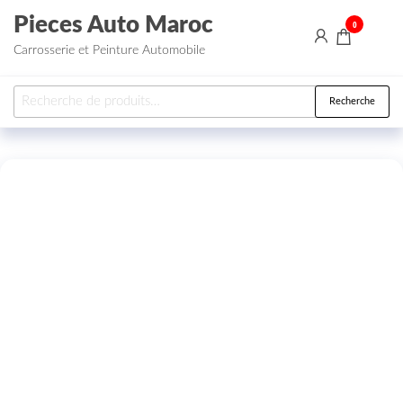
Aller au contenu
Pieces Auto Maroc
0
Carrosserie et Peinture Automobile
Recherche pour :
Recherche