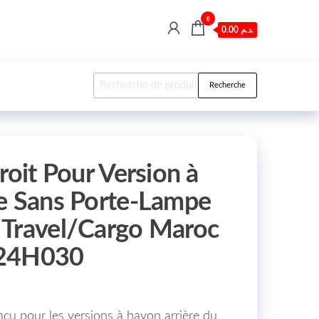
0
0.00 د.م.
Recherche pour :
Recherche
roit Pour Version à
e Sans Porte-Lampe
 Travel/Cargo Maroc
024H030
onçu pour les versions à hayon arrière du