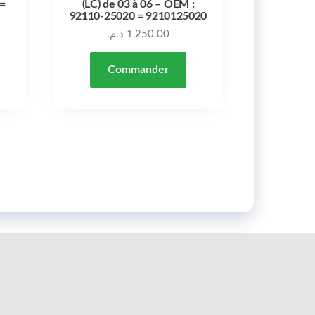
=
(LC) de 03 à 06 – OEM :
92110-25020 = 9210125020
د.م.
1,250.00
Commander