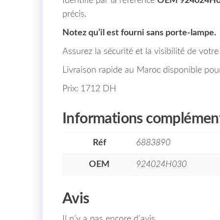
Identifié par la référence
OEM 924024H
précis.
Notez qu’il est fourni sans porte-lampe.
Assurez la sécurité et la visibilité de vot
Livraison rapide au Maroc disponible pou
Prix: 1712 DH
Informations complément
Réf
6883890
OEM
924024H030
Avis
Il n’y a pas encore d’avis.