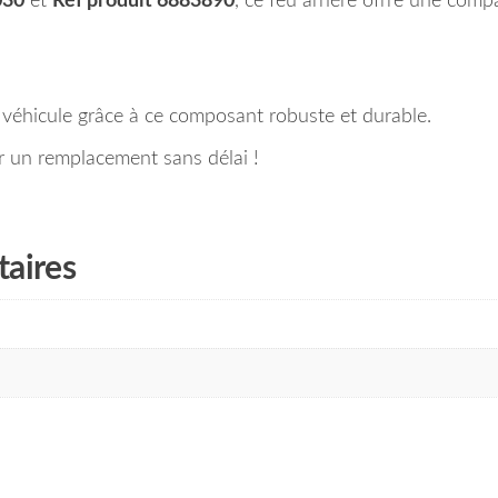
030
et
Réf produit 6883890
, ce feu arrière offre une comp
re véhicule grâce à ce composant robuste et durable.
r un remplacement sans délai !
aires