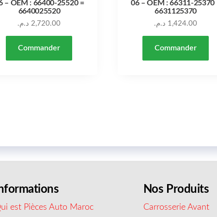
6 – OEM : 66400-25520 =
06 – OEM : 66311-25370 
6640025520
6631125370
د.م.
2,720.00
د.م.
1,424.00
Commander
Commander
nformations
Nos Produits
ui est Pièces Auto Maroc
Carrosserie Avant