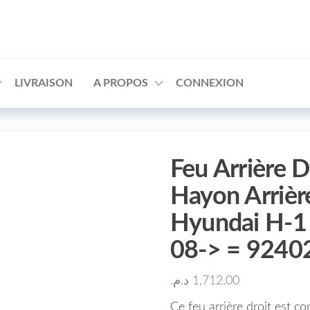
□
LIVRAISON
A PROPOS
CONNEXION
Feu Arrière D
Hayon Arrièr
Hyundai H-1
08-> = 924
د.م.
1,712.00
Ce feu arrière droit est c