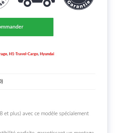
 Droit Pour Version à Hayon Arrière Sans Porte-Lampe 
ommander
irage
,
H1-Travel-Cargo
,
Hyundai
0)
8 et plus) avec ce modèle spécialement