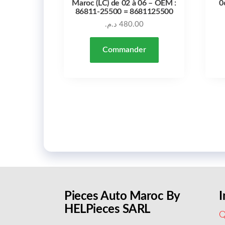
Maroc (LC) de 02 à 06 – OEM :
0
86811-25500 = 8681125500
د.م.
480.00
Commander
Pieces Auto Maroc By
I
HELPieces SARL
Q