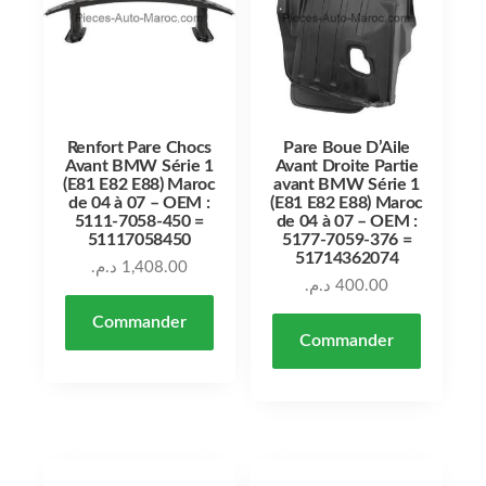
Renfort Pare Chocs
Pare Boue D’Aile
Avant BMW Série 1
Avant Droite Partie
(E81 E82 E88) Maroc
avant BMW Série 1
de 04 à 07 – OEM :
(E81 E82 E88) Maroc
5111-7058-450 =
de 04 à 07 – OEM :
51117058450
5177-7059-376 =
51714362074
د.م.
1,408.00
د.م.
400.00
Commander
Commander