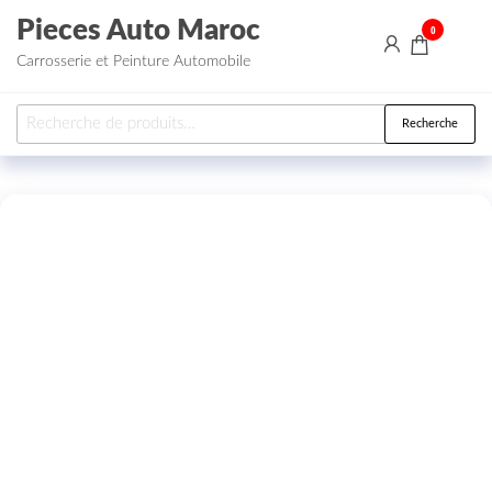
Aller au contenu
Pieces Auto Maroc
0
Carrosserie et Peinture Automobile
Recherche pour :
Recherche