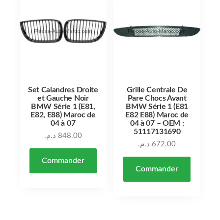
Set Calandres Droite
Grille Centrale De
et Gauche Noir
Pare Chocs Avant
BMW Série 1 (E81,
BMW Série 1 (E81
E82, E88) Maroc de
E82 E88) Maroc de
04 à 07
04 à 07 – OEM :
51117131690
د.م.
848.00
د.م.
672.00
Commander
Commander