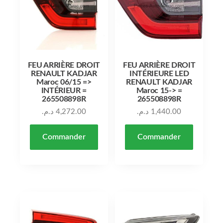
FEU ARRIÈRE DROIT
FEU ARRIÈRE DROIT
RENAULT KADJAR
INTÉRIEURE LED
Maroc 06/15 =>
RENAULT KADJAR
INTÉRIEUR =
Maroc 15-> =
265508898R
265508898R
د.م.
4,272.00
د.م.
1,440.00
Commander
Commander