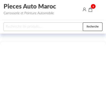
Aller au contenu
Pieces Auto Maroc
0
Carrosserie et Peinture Automobile
Recherche pour :
Recherche