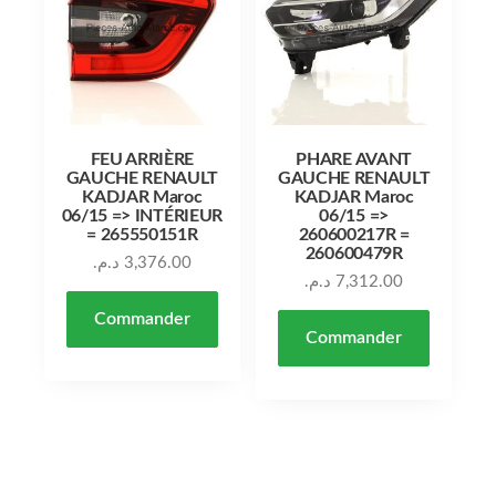
FEU ARRIÈRE
PHARE AVANT
GAUCHE RENAULT
GAUCHE RENAULT
KADJAR Maroc
KADJAR Maroc
06/15 => INTÉRIEUR
06/15 =>
= 265550151R
260600217R =
260600479R
د.م.
3,376.00
د.م.
7,312.00
Commander
Commander