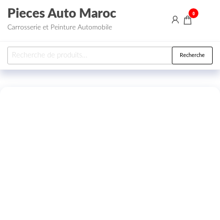
Aller au contenu
Pieces Auto Maroc
0
Carrosserie et Peinture Automobile
Recherche pour :
Recherche