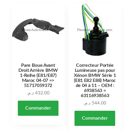
Pare Boue Avant
Correcteur Portée
Droit Arrière BMW
Lumineuse pas pour
1-Reihe (E81/E87)
Xénon BMW Série 1
Maroc 04-07 =>
(E81 E82 E88) Maroc
51717059372
de 04 à 11 – OEM :
6938563 =
د.م.
432.00
63116938563
د.م.
544.00
Commander
Commander