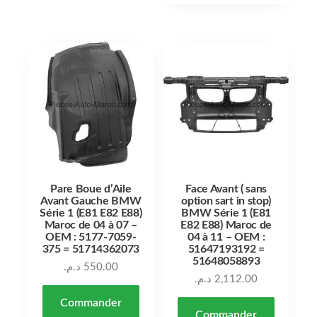
Pare Boue d’Aile
Face Avant ( sans
Avant Gauche BMW
option sart in stop)
Série 1 (E81 E82 E88)
BMW Série 1 (E81
Maroc de 04 à 07 –
E82 E88) Maroc de
OEM : 5177-7059-
04 à 11 – OEM :
375 = 51714362073
51647193192 =
51648058893
د.م.
550.00
د.م.
2,112.00
Commander
Commander