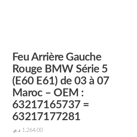
Feu Arrière Gauche
Rouge BMW Série 5
(E60 E61) de 03 à 07
Maroc – OEM :
63217165737 =
63217177281
د.م.
1,264.00