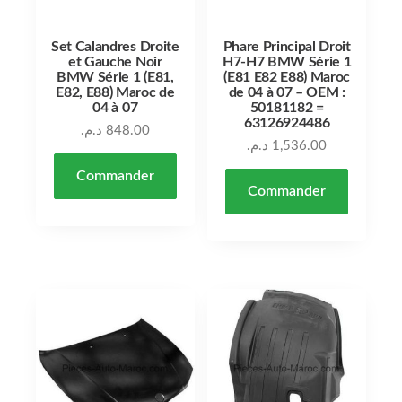
Set Calandres Droite
Phare Principal Droit
et Gauche Noir
H7-H7 BMW Série 1
BMW Série 1 (E81,
(E81 E82 E88) Maroc
E82, E88) Maroc de
de 04 à 07 – OEM :
04 à 07
50181182 =
63126924486
د.م.
848.00
د.م.
1,536.00
Commander
Commander