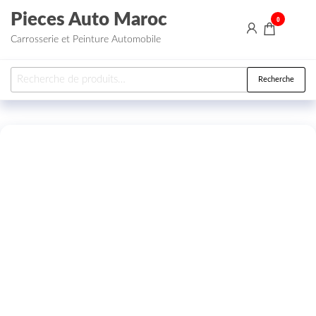
Aller au contenu
Pieces Auto Maroc
0
Carrosserie et Peinture Automobile
Recherche pour :
Recherche