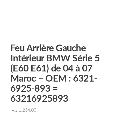
Feu Arrière Gauche
Intérieur BMW Série 5
(E60 E61) de 04 à 07
Maroc – OEM : 6321-
6925-893 =
63216925893
د.م.
1,264.00