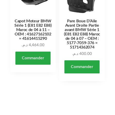
Capot Moteur BMW
Pare Boue D’Aile
Série 1 (E81 E82 E88)
Avant Droite Partie
Maroc de 04 à 11 –
avant BMW Série 1
OEM : 41627162102
(E81 E82 E88) Maroc
= 41614415290
de 04 à 07 – OEM :
5177-7059-376 =
د.م.
4,464.00
51714362074
د.م.
400.00
Commander
Commander