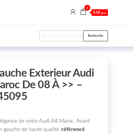
0
0.00 د.م.
Recherche pour :
Recherche
Gauche Exterieur Audi
aroc De 08 À >> –
45095
 l’élégance de votre Audi A4 Maroc Avant
ur gauche de haute qualité,
référencé