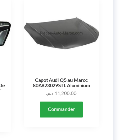
Capot Audi Q5 au Maroc
De
80A823029STL Aluminium
F
د.م.
11,200.00
Commander