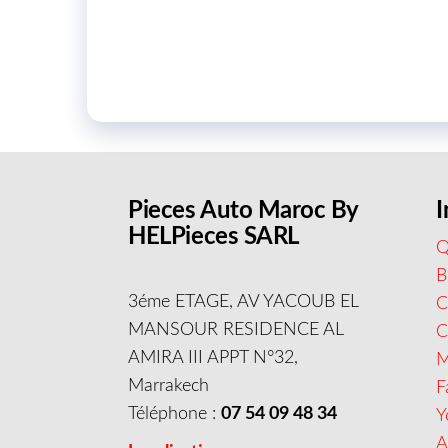
Pieces Auto Maroc By
I
HELPieces SARL
Q
B
3éme ETAGE, AV YACOUB EL
C
MANSOUR RESIDENCE AL
AMIRA III APPT N°32,
M
Marrakech
F
Téléphone :
07 54 09 48 34
Y
A