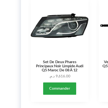
Set De Deux Phares
Ve
Principaux Noir Limpide Audi
Q5
Q5 Maroc De 08 À 12
د.م.
9,616.00
Commander