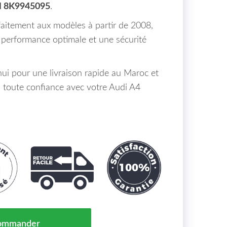
M 8K9945095
.
aitement aux modèles à partir de 2008,
e performance optimale et une sécurité
i pour une livraison rapide au Maroc et
n toute confiance avec votre Audi A4
Gauche Exterieur Audi A4 (Avant) Maroc De 08 À >> - O
ommander