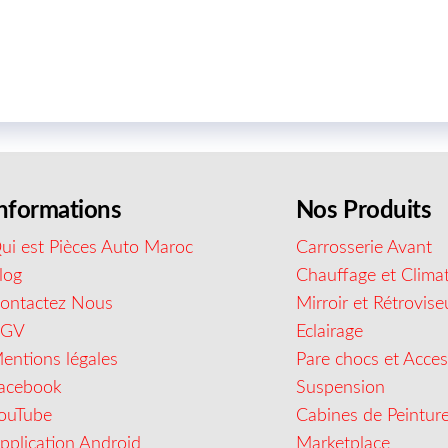
nformations
Nos Produits
ui est Pièces Auto Maroc
Carrosserie Avant
log
Chauffage et Climat
ontactez Nous
Mirroir et Rétrovise
CGV
Eclairage
entions légales
Pare chocs et Acces
acebook
Suspension
ouTube
Cabines de Peintur
pplication Android
Marketplace