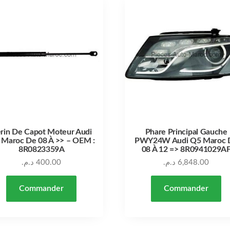
rin De Capot Moteur Audi
Phare Principal Gauche
 Maroc De 08 À >> – OEM :
PWY24W Audi Q5 Maroc 
8R0823359A
08 À 12 => 8R0941029A
د.م.
400.00
د.م.
6,848.00
Commander
Commander