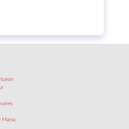
isaion
ur
soires
e Maroc