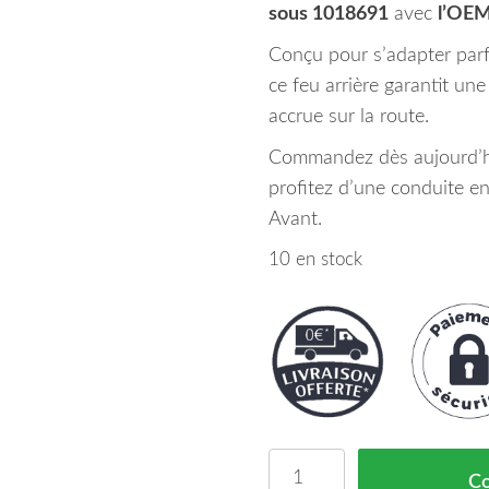
sous 1018691
avec
l’OE
Conçu pour s’adapter parf
ce feu arrière garantit un
accrue sur la route.
Commandez dès aujourd’hu
profitez d’une conduite e
Avant.
10 en stock
quantité de Feu Arriere 
C