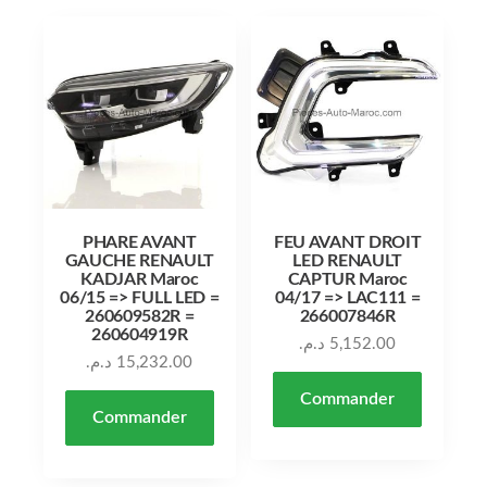
PHARE AVANT
FEU AVANT DROIT
GAUCHE RENAULT
LED RENAULT
KADJAR Maroc
CAPTUR Maroc
06/15 => FULL LED =
04/17 => LAC111 =
260609582R =
266007846R
260604919R
د.م.
5,152.00
د.م.
15,232.00
Commander
Commander