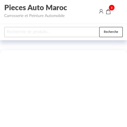
Aller au contenu
Pieces Auto Maroc
0
Carrosserie et Peinture Automobile
Recherche pour :
Recherche