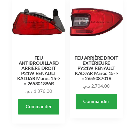
FEU
FEU ARRIÈRE DROIT
ANTIBROUILLARD
EXTÉRIEURE
ARRIÈRE DROIT
PY21W RENAULT
P21W RENAULT
KADJAR Maroc 15->
KADJAR Maroc 15->
= 265508701R
= 265801896R
د.م.
2,704.00
د.م.
1,376.00
Commander
Commander