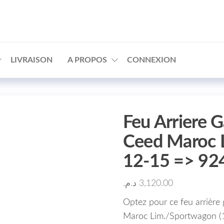
□
LIVRAISON
A PROPOS
CONNEXION
Feu Arriere 
Ceed Maroc 
12-15 => 9
د.م.
3,120.00
Optez pour ce feu arrière 
Maroc Lim./Sportwagon (12