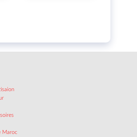
isaion
ur
soires
e Maroc