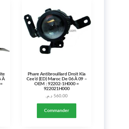
ite
Phare Antibrouillard Droit Kia
6 À
Cee’d (ED) Maroc De 06 À 09 –
 =
OEM : 92202-1H000 =
922021H000
د.م.
560.00
Commander