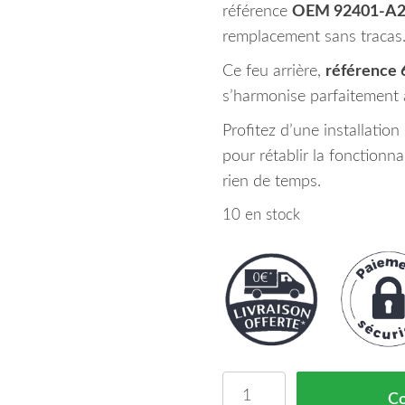
référence
OEM 92401-A2
remplacement sans tracas
Ce feu arrière,
référence
s’harmonise parfaitement a
Profitez d’une installatio
pour rétablir la fonctionna
rien de temps.
10 en stock
quantité de Feu Arriere
C