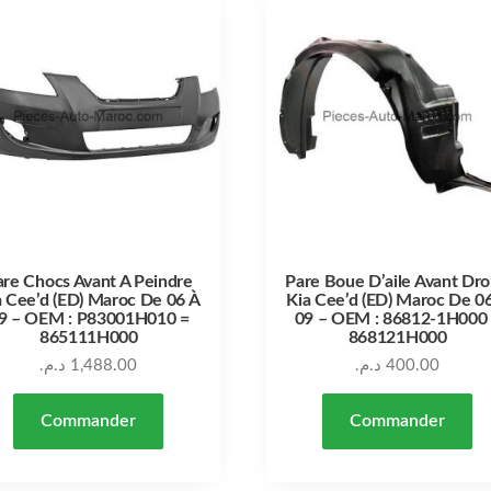
are Chocs Avant A Peindre
Pare Boue D’aile Avant Dro
a Cee’d (ED) Maroc De 06 À
Kia Cee’d (ED) Maroc De 0
9 – OEM : P83001H010 =
09 – OEM : 86812-1H000
865111H000
868121H000
د.م.
1,488.00
د.م.
400.00
Commander
Commander