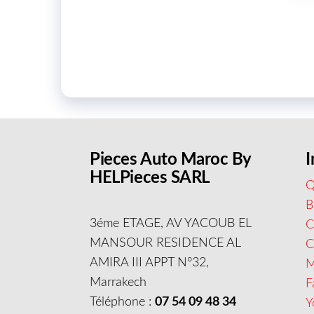
Pieces Auto Maroc By
I
HELPieces SARL
Q
B
3éme ETAGE, AV YACOUB EL
C
MANSOUR RESIDENCE AL
AMIRA III APPT N°32,
M
Marrakech
F
Téléphone :
07 54 09 48 34
Y