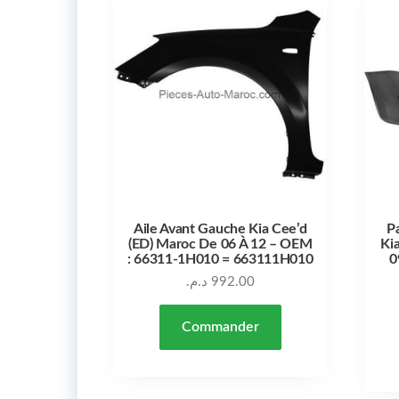
Aile Avant Gauche Kia Cee’d
P
(ED) Maroc De 06 À 12 – OEM
Ki
: 66311-1H010 = 663111H010
0
د.م.
992.00
Commander