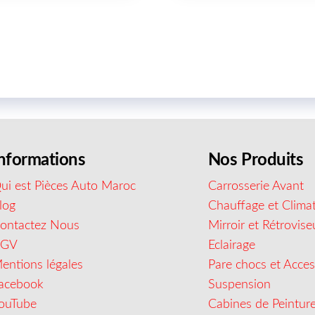
nformations
Nos Produits
ui est Pièces Auto Maroc
Carrosserie Avant
log
Chauffage et Climat
ontactez Nous
Mirroir et Rétrovise
CGV
Eclairage
entions légales
Pare chocs et Acces
acebook
Suspension
ouTube
Cabines de Peintur