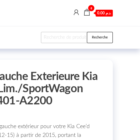
0
0.00 د.م.
Recherche pour :
Recherche
Gauche Exterieure Kia
Lim./SportWagon
2401-A2200
gauche extérieur pour votre Kia Cee’d
-15) à partir de 2015, portant la