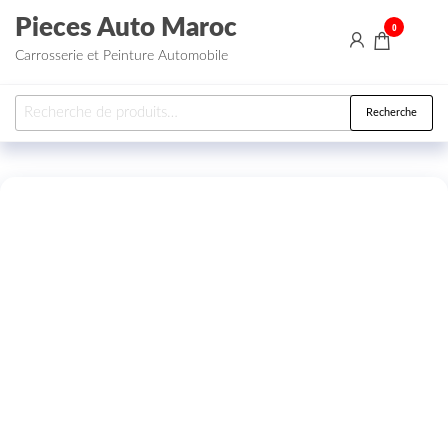
Aller au contenu
Pieces Auto Maroc
0
Carrosserie et Peinture Automobile
Recherche pour :
Recherche