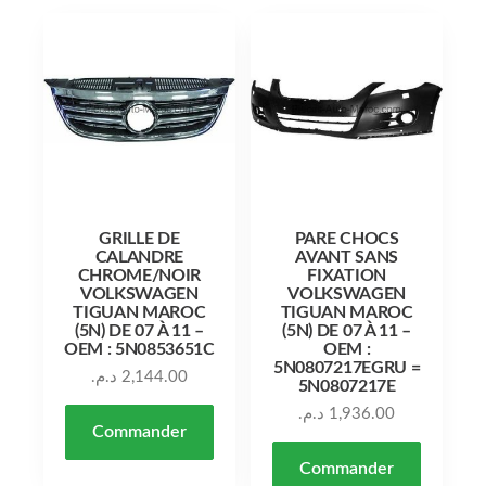
GRILLE DE
PARE CHOCS
CALANDRE
AVANT SANS
CHROME/NOIR
FIXATION
VOLKSWAGEN
VOLKSWAGEN
TIGUAN MAROC
TIGUAN MAROC
(5N) DE 07 À 11 –
(5N) DE 07 À 11 –
OEM : 5N0853651C
OEM :
5N0807217EGRU =
د.م.
2,144.00
5N0807217E
د.م.
1,936.00
Commander
Commander