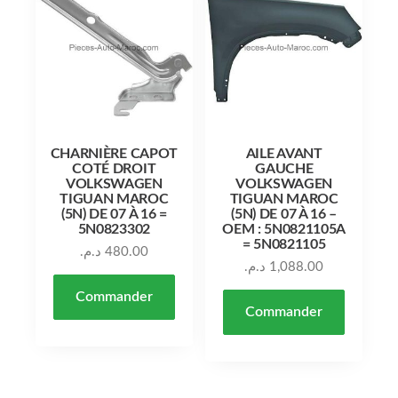
CHARNIÈRE CAPOT
AILE AVANT
COTÉ DROIT
GAUCHE
VOLKSWAGEN
VOLKSWAGEN
TIGUAN MAROC
TIGUAN MAROC
(5N) DE 07 À 16 =
(5N) DE 07 À 16 –
5N0823302
OEM : 5N0821105A
= 5N0821105
د.م.
480.00
د.م.
1,088.00
Commander
Commander