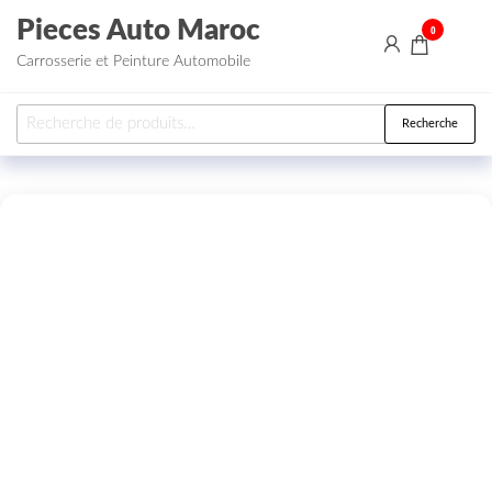
Aller au contenu
Pieces Auto Maroc
0
Carrosserie et Peinture Automobile
Recherche pour :
Recherche