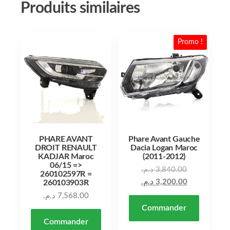
Produits similaires
Promo !
PHARE AVANT
Phare Avant Gauche
DROIT RENAULT
Dacia Logan Maroc
KADJAR Maroc
(2011-2012)
06/15 =>
د.م.
3,840.00
260102597R =
د.م.
3,200.00
260103903R
د.م.
7,568.00
Commander
Commander