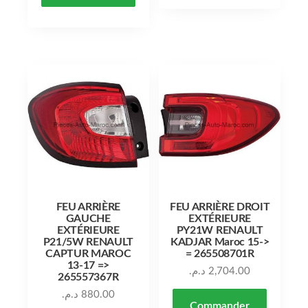
FEU ARRIÈRE
FEU ARRIÈRE DROIT
GAUCHE
EXTÉRIEURE
EXTÉRIEURE
PY21W RENAULT
P21/5W RENAULT
KADJAR Maroc 15->
CAPTUR MAROC
= 265508701R
13-17 =>
د.م.
2,704.00
265557367R
د.م.
880.00
Commander