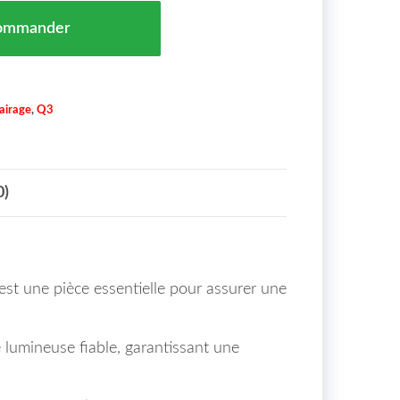
 Gauche Inferieure Avec Porte Lampe Audi Q3 Maroc 15
ommander
lairage
,
Q3
0)
st une pièce essentielle pour assurer une
e lumineuse fiable, garantissant une