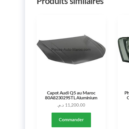
Produits similaires
Capot Audi Q5 au Maroc
Ph
80A823029STL Aluminium
Q
د.م.
11,200.00
Commander