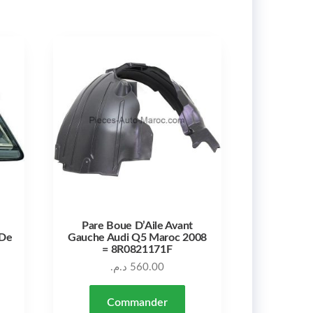
Pare Boue D’Aile Avant
 De
Gauche Audi Q5 Maroc 2008
= 8R0821171F
د.م.
560.00
Commander