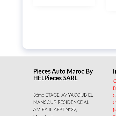
Pieces Auto Maroc By
I
HELPieces SARL
Q
B
3éme ETAGE, AV YACOUB EL
C
MANSOUR RESIDENCE AL
AMIRA III APPT N°32,
M