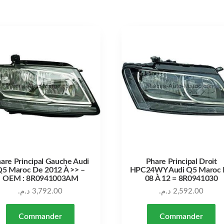
are Principal Gauche Audi
Phare Principal Droit
5 Maroc De 2012 À >> –
HPC24WY Audi Q5 Maroc
OEM : 8R0941003AM
08 À 12 = 8R0941030
د.م.
3,792.00
د.م.
2,592.00
Commander
Commander