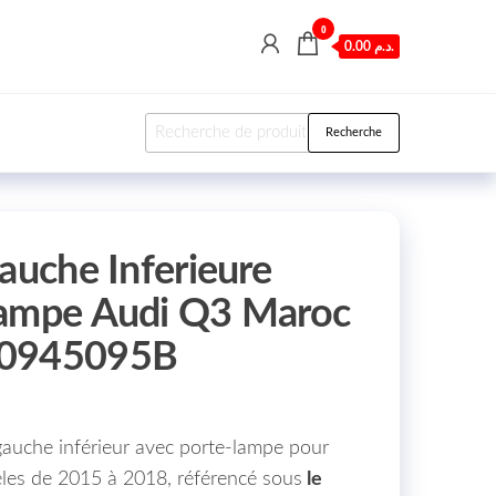
0
0.00 د.م.
Recherche pour :
Recherche
auche Inferieure
Lampe Audi Q3 Maroc
U0945095B
 gauche inférieur avec porte-lampe pour
es de 2015 à 2018, référencé sous
le