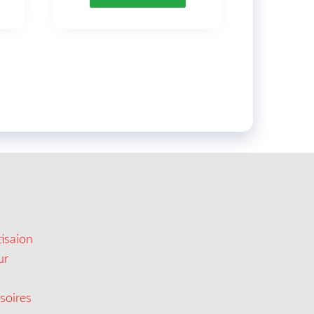
isaion
ur
soires