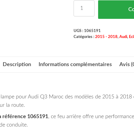
quantité de Feu Arriere
C
UGS :
1065191
Catégories :
2015 - 2018
,
Audi
,
Ec
Description
Informations complémentaires
Avis (
te-lampe pour Audi Q3 Maroc des modèles de 2015 à 2018 e
ur la route.
a référence 1065191
, ce feu arrière offre une performanc
 de conduite.