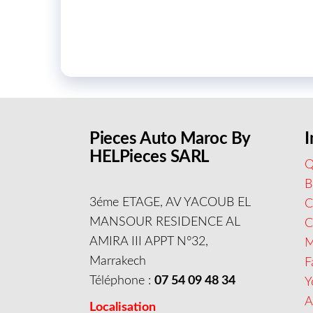
Pieces Auto Maroc By
I
HELPieces SARL
Q
B
3éme ETAGE, AV YACOUB EL
C
MANSOUR RESIDENCE AL
AMIRA III APPT N°32,
M
Marrakech
F
Téléphone :
07 54 09 48 34
Y
A
Localisation