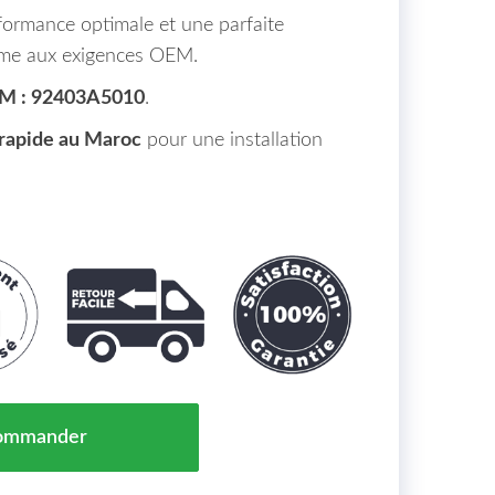
formance optimale et une parfaite
orme aux exigences OEM.
M : 92403A5010
.
 rapide au Maroc
pour une installation
 Gauche Intérieur HYUNDAI I30 Maroc (FD) de 2010 à 1
ommander