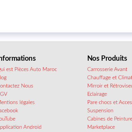
nformations
Nos Produits
ui est Pièces Auto Maroc
Carrosserie Avant
log
Chauffage et Climat
ontactez Nous
Mirroir et Rétrovise
CGV
Eclairage
entions légales
Pare chocs et Acces
acebook
Suspension
ouTube
Cabines de Peintur
pplication Android
Marketplace