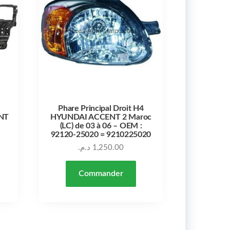
Phare Principal Droit H4
NT
HYUNDAI ACCENT 2 Maroc
–
(LC) de 03 à 06 – OEM :
92120-25020 = 9210225020
د.م.
1,250.00
Commander