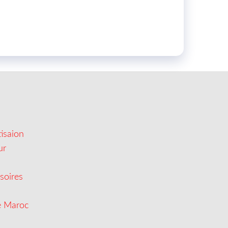
isaion
ur
soires
e Maroc