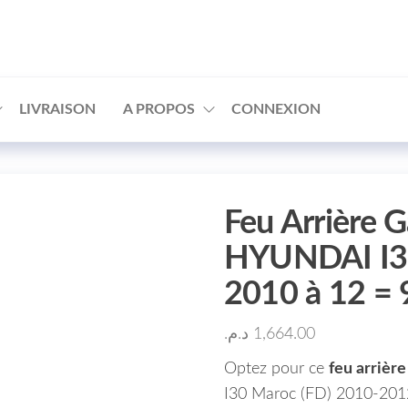
□
LIVRAISON
A PROPOS
CONNEXION
Feu Arrière G
HYUNDAI I30
2010 à 12 =
د.م.
1,664.00
Optez pour ce
feu arrièr
I30 Maroc (FD) 2010-201