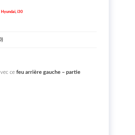
,
Hyundai
,
i30
0)
avec ce
feu arrière gauche – partie