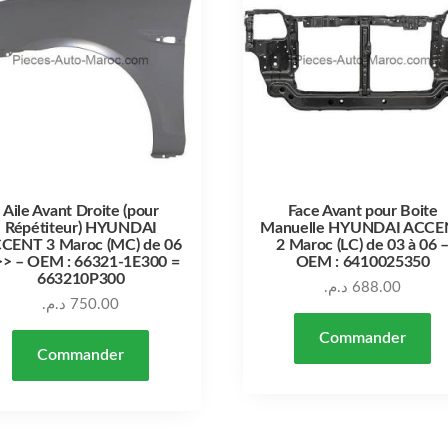
Aile Avant Droite (pour
Face Avant pour Boite
Répétiteur) HYUNDAI
Manuelle HYUNDAI ACCE
CENT 3 Maroc (MC) de 06
2 Maroc (LC) de 03 à 06 
>> – OEM : 66321-1E300 =
OEM : 6410025350
663210P300
د.م.
688.00
د.م.
750.00
Commander
Commander