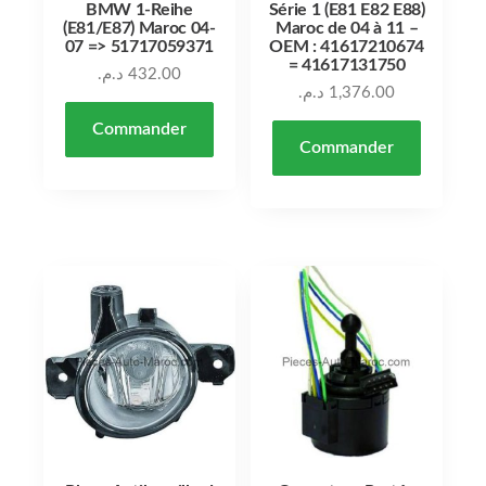
BMW 1-Reihe
Série 1 (E81 E82 E88)
(E81/E87) Maroc 04-
Maroc de 04 à 11 –
07 => 51717059371
OEM : 41617210674
= 41617131750
د.م.
432.00
د.م.
1,376.00
Commander
Commander