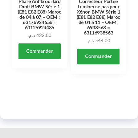
Phare Antibrouillard
Correcteur Portée
Droit BMW Série 1
Lumineuse pas pour
(E81 E82 E88) Maroc
Xénon BMW Série 1
de 04 à 07 – OEM :
(E81 E82 E88) Maroc
63176924656 =
de 04 à 11 – OEM :
63126924486
6938563 =
63116938563
د.م.
432.00
د.م.
544.00
Commander
Commander