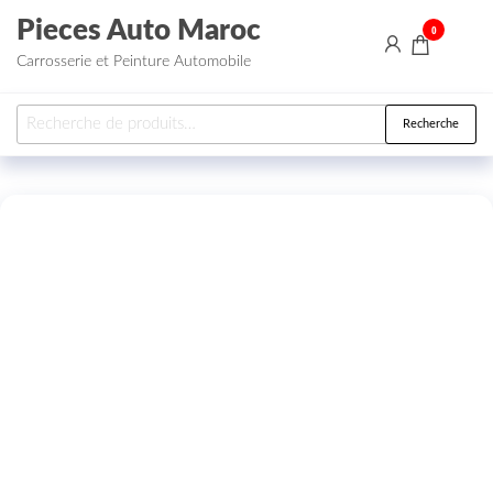
Aller au contenu
Pieces Auto Maroc
0
Carrosserie et Peinture Automobile
Recherche pour :
Recherche