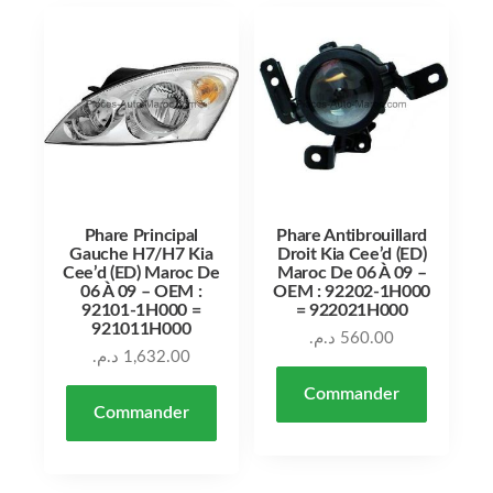
Phare Principal
Phare Antibrouillard
Gauche H7/H7 Kia
Droit Kia Cee’d (ED)
Cee’d (ED) Maroc De
Maroc De 06 À 09 –
06 À 09 – OEM :
OEM : 92202-1H000
92101-1H000 =
= 922021H000
921011H000
د.م.
560.00
د.م.
1,632.00
Commander
Commander