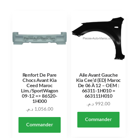
Renfort De Pare
Aile Avant Gauche
Chocs Avant Kia
Kia Cee’d (ED) Maroc
Ceed Maroc
De 06 À 12 – OEM :
Lim./SportWagon
66311-1H010 =
09-12 => 86520-
663111H010
1H000
د.م.
992.00
د.م.
1,056.00
Commander
Commander