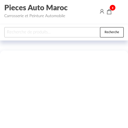
Aller au contenu
Pieces Auto Maroc
0
Carrosserie et Peinture Automobile
Recherche pour :
Recherche