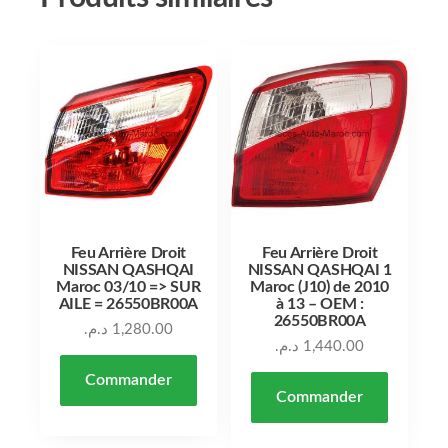
Feu Arrière Droit
Feu Arrière Droit
NISSAN QASHQAI
NISSAN QASHQAI 1
Maroc 03/10 => SUR
Maroc (J10) de 2010
AILE = 26550BR00A
à 13 – OEM :
26550BR00A
د.م.
1,280.00
د.م.
1,440.00
Commander
Commander