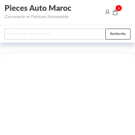
Aller au contenu
Pieces Auto Maroc
0
Carrosserie et Peinture Automobile
Recherche pour :
Recherche