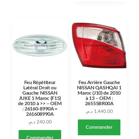
Feu Répétiteur
Feu Arrière Gauche
Latéral Droit ou
NISSAN QASHQAI 1
Gauche NISSAN
Maroc (J10) de 2010
JUKE 1 Maroc (F15)
à 13 – OEM :
de 2010 à >> – OEM
26555BR00A
: 26160-8990A =
د.م.
1,440.00
261608990A
د.م.
240.00
Commander
Commander