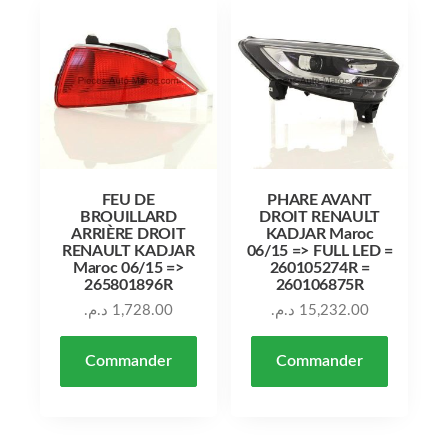
FEU DE
PHARE AVANT
BROUILLARD
DROIT RENAULT
ARRIÈRE DROIT
KADJAR Maroc
RENAULT KADJAR
06/15 => FULL LED =
Maroc 06/15 =>
260105274R =
265801896R
260106875R
د.م.
1,728.00
د.م.
15,232.00
Commander
Commander