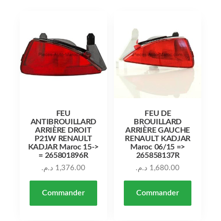
FEU
FEU DE
ANTIBROUILLARD
BROUILLARD
ARRIÈRE DROIT
ARRIÈRE GAUCHE
P21W RENAULT
RENAULT KADJAR
KADJAR Maroc 15->
Maroc 06/15 =>
= 265801896R
265858137R
د.م.
1,376.00
د.م.
1,680.00
Commander
Commander