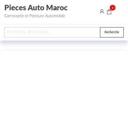
Aller au contenu
Pieces Auto Maroc
0
Carrosserie et Peinture Automobile
Recherche pour :
Recherche