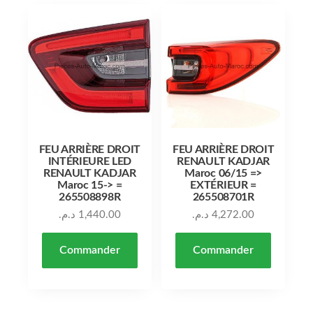
FEU ARRIÈRE DROIT
FEU ARRIÈRE DROIT
INTÉRIEURE LED
RENAULT KADJAR
RENAULT KADJAR
Maroc 06/15 =>
Maroc 15-> =
EXTÉRIEUR =
265508898R
265508701R
د.م.
1,440.00
د.م.
4,272.00
Commander
Commander