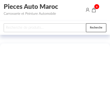
Aller au contenu
Pieces Auto Maroc
0
Carrosserie et Peinture Automobile
Recherche pour :
Recherche