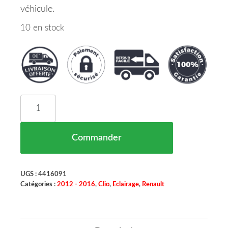
véhicule.
10 en stock
quantité de FEU ARRIÈRE GAUCHE SANS PORTE
Commander
UGS :
4416091
Catégories :
2012 - 2016
,
Clio
,
Eclairage
,
Renault