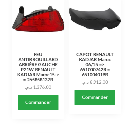
FEU
CAPOT RENAULT
ANTIBROUILLARD
KADJAR Maroc
ARRIÈRE GAUCHE
06/15 =>
P21W RENAULT
651000742R =
KADJAR Maroc15->
651004019R
= 265858137R
د.م.
8,912.00
د.م.
1,376.00
Commander
Commander