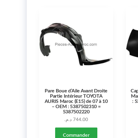
Pare Boue d’Aile Avant Droite
Ca
Partie Intérieur TOYOTA
Mar
AURIS Maroc (E15) de 07 à 10
: 
– OEM : 5387502310 =
5387502220
د.م.
744.00
Commander