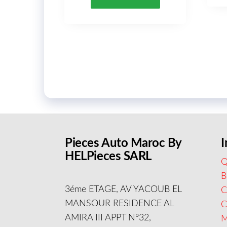
Pieces Auto Maroc By
I
HELPieces SARL
Q
B
3éme ETAGE, AV YACOUB EL
C
MANSOUR RESIDENCE AL
AMIRA III APPT N°32,
M