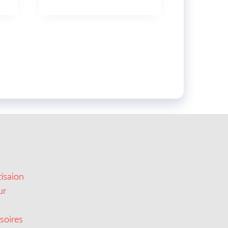
isaion
ur
soires