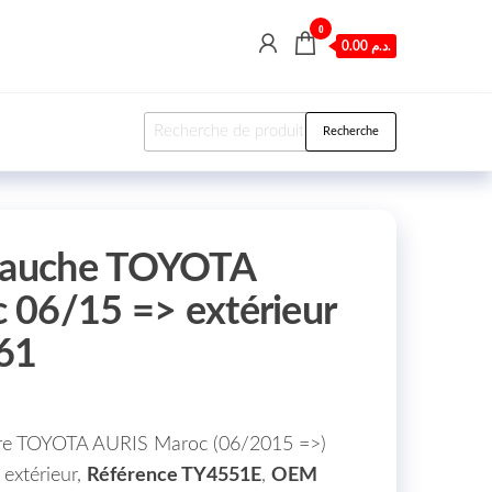
0
0.00 د.م.
Recherche pour :
Recherche
 Gauche TOYOTA
 06/15 => extérieur
61
otre TOYOTA AURIS Maroc (06/2015 =>)
 extérieur,
Référence TY4551E
,
OEM