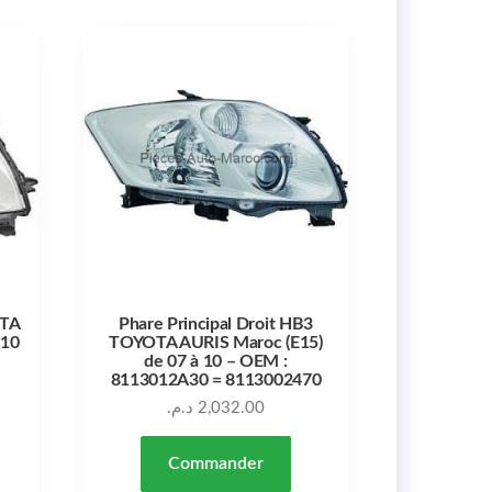
OTA
Phare Principal Droit HB3
 10
TOYOTA AURIS Maroc (E15)
de 07 à 10 – OEM :
8113012A30 = 8113002470
د.م.
2,032.00
Commander