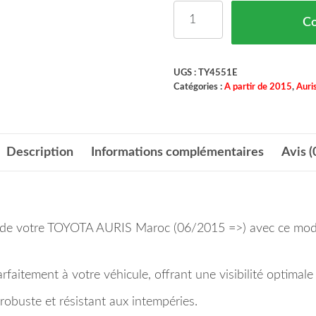
quantité de Feu Arrièr
C
UGS :
TY4551E
Catégories :
A partir de 2015
,
Auri
Description
Informations complémentaires
Avis (
ur de votre TOYOTA AURIS Maroc (06/2015 =>) avec ce mod
faitement à votre véhicule, offrant une visibilité optimale 
 robuste et résistant aux intempéries.