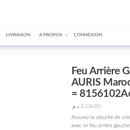
□
LIVRAISON
A PROPOS
CONNEXION
Feu Arrière
AURIS Maroc
= 8156102A
د.م.
3,536.00
Assurez la sécurité de v
avec ce feu arrière gauche