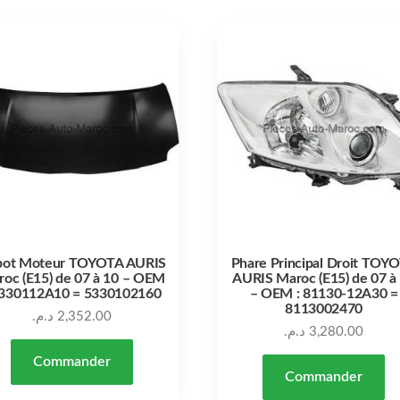
pot Moteur TOYOTA AURIS
Phare Principal Droit TOY
oc (E15) de 07 à 10 – OEM
AURIS Maroc (E15) de 07 à
5330112A10 = 5330102160
– OEM : 81130-12A30 =
8113002470
د.م.
2,352.00
د.م.
3,280.00
Commander
Commander