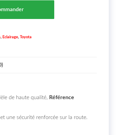
e Gauche TOYOTA AURIS Maroc 06/15 => extérieur = 81
ommander
s
,
Eclairage
,
Toyota
0)
èle de haute qualité,
Référence
et une sécurité renforcée sur la route.