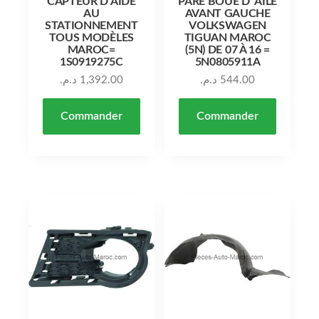
CAPTEUR D’AIDE
PARE BOUE D’ AILE
AU
AVANT GAUCHE
STATIONNEMENT
VOLKSWAGEN
TOUS MODÈLES
TIGUAN MAROC
MAROC=
(5N) DE 07 À 16 =
1S0919275C
5N0805911A
د.م.
1,392.00
د.م.
544.00
Commander
Commander