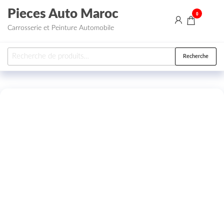
Aller au contenu
Pieces Auto Maroc
0
Carrosserie et Peinture Automobile
Recherche pour :
Recherche