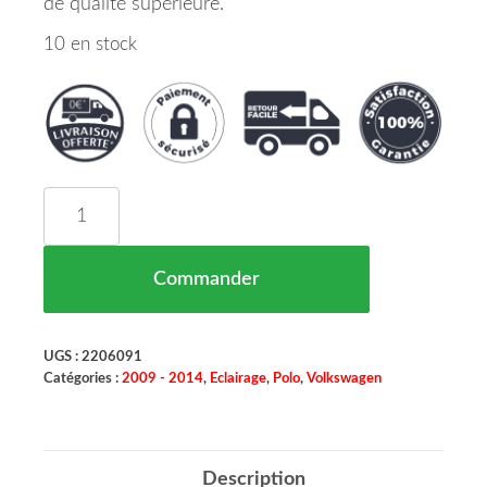
de qualité supérieure.
10 en stock
quantité de FEU ARRIÈRE GAUCHE VOLKSWAGEN 
Commander
UGS :
2206091
Catégories :
2009 - 2014
,
Eclairage
,
Polo
,
Volkswagen
Description