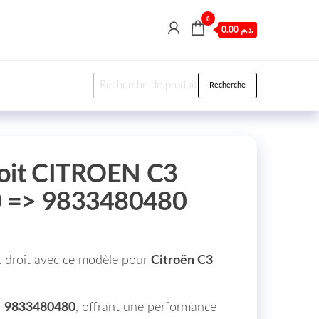
0
0.00 د.م.
Recherche pour :
Recherche
roit CITROEN C3
0 => 9833480480
t droit avec ce modèle pour
Citroën C3
M
9833480480
, offrant une performance