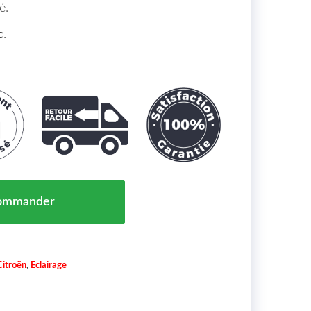
é.
c
.
Droit CITROEN C3 Maroc 06/20 => 9833480480
ommander
Citroën
,
Eclairage