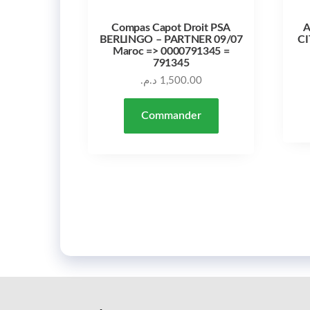
Compas Capot Droit PSA
A
BERLINGO – PARTNER 09/07
C
Maroc => 0000791345 =
791345
د.م.
1,500.00
Commander