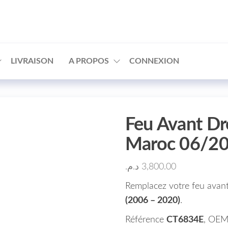
□
LIVRAISON
A PROPOS
CONNEXION
Feu Avant D
Maroc 06/2
د.م.
3,800.00
Remplacez votre feu avan
(2006 – 2020)
.
Référence
CT6834E
, OE