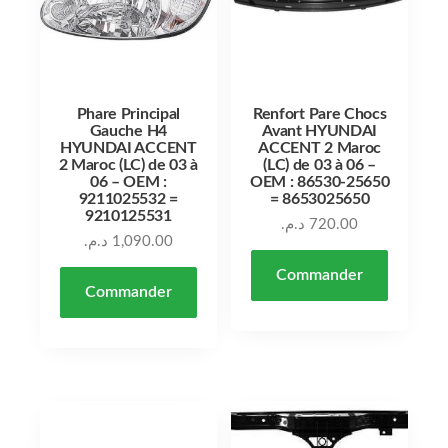
Phare Principal
Renfort Pare Chocs
Gauche H4
Avant HYUNDAI
HYUNDAI ACCENT
ACCENT 2 Maroc
2 Maroc (LC) de 03 à
(LC) de 03 à 06 –
06 – OEM :
OEM : 86530-25650
9211025532 =
= 8653025650
9210125531
د.م.
720.00
د.م.
1,090.00
Commander
Commander