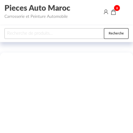
Aller au contenu
Pieces Auto Maroc
0
Carrosserie et Peinture Automobile
Recherche pour :
Recherche