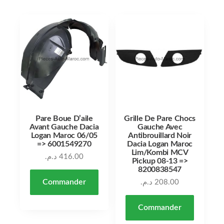
Pare Boue D’aile
Grille De Pare Chocs
Avant Gauche Dacia
Gauche Avec
Logan Maroc 06/05
Antibrouillard Noir
=> 6001549270
Dacia Logan Maroc
Lim/Kombi MCV
د.م.
416.00
Pickup 08-13 =>
8200838547
Commander
د.م.
208.00
Commander