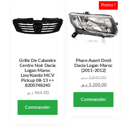
Promo !
Grille De Calandre
Phare Avant Droit
Centre Noir Dacia
Dacia Logan Maroc
Logan Maroc
(2011-2012)
Lim/Kombi MCV
د.م.
3,840.00
Pickup 08-13 =>
د.م.
3,200.00
8200748240
د.م.
464.00
Commander
Commander