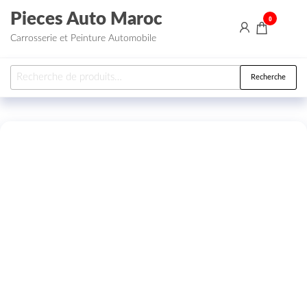
Aller au contenu
Pieces Auto Maroc
0
Carrosserie et Peinture Automobile
Recherche pour :
Recherche