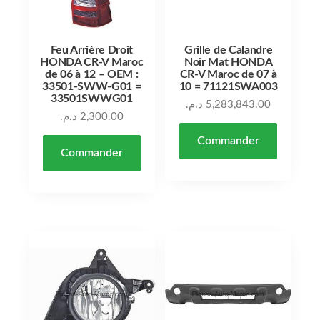
Feu Arrière Droit
Grille de Calandre
HONDA CR-V Maroc
Noir Mat HONDA
de 06 à 12 – OEM :
CR-V Maroc de 07 à
33501-SWW-G01 =
10 = 71121SWA003
33501SWWG01
د.م.
5,283,843.00
د.م.
2,300.00
Commander
Commander