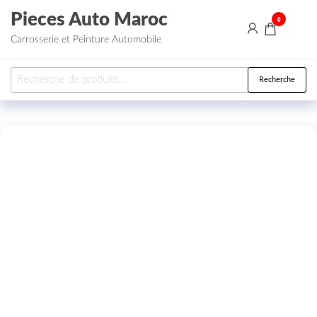
Aller au contenu
Pieces Auto Maroc
0
Carrosserie et Peinture Automobile
Recherche pour :
Recherche