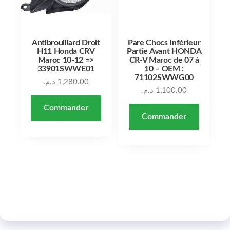
Antibrouillard Droit
Pare Chocs Inférieur
H11 Honda CRV
Partie Avant HONDA
Maroc 10-12 =>
CR-V Maroc de 07 à
33901SWWE01
10 – OEM :
71102SWWG00
د.م.
1,280.00
د.م.
1,100.00
Commander
Commander