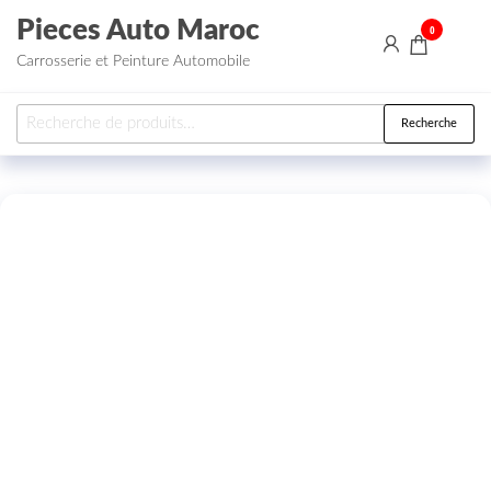
Aller au contenu
Pieces Auto Maroc
0
Carrosserie et Peinture Automobile
Recherche pour :
Recherche