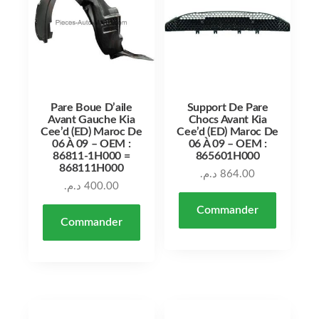
Pare Boue D’aile
Support De Pare
Avant Gauche Kia
Chocs Avant Kia
Cee’d (ED) Maroc De
Cee’d (ED) Maroc De
06 À 09 – OEM :
06 À 09 – OEM :
86811-1H000 =
865601H000
868111H000
د.م.
864.00
د.م.
400.00
Commander
Commander