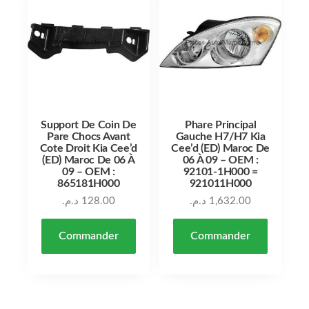
Support De Coin De
Phare Principal
Pare Chocs Avant
Gauche H7/H7 Kia
Cote Droit Kia Cee’d
Cee’d (ED) Maroc De
(ED) Maroc De 06 À
06 À 09 – OEM :
09 – OEM :
92101-1H000 =
865181H000
921011H000
د.م.
128.00
د.م.
1,632.00
Commander
Commander