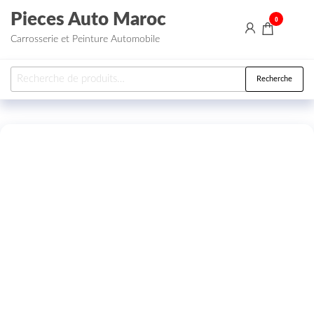
Aller au contenu
Pieces Auto Maroc
0
Carrosserie et Peinture Automobile
Recherche pour :
Recherche