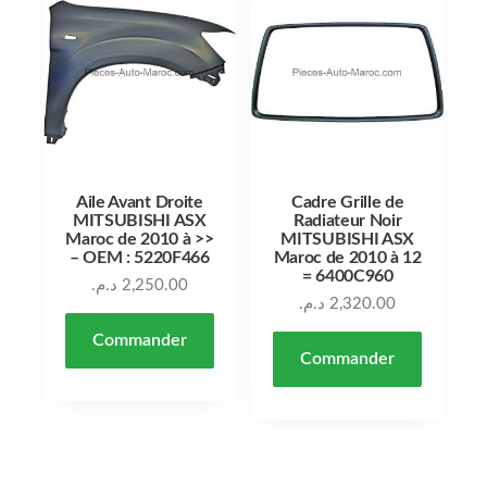
Aile Avant Droite
Cadre Grille de
MITSUBISHI ASX
Radiateur Noir
Maroc de 2010 à >>
MITSUBISHI ASX
– OEM : 5220F466
Maroc de 2010 à 12
= 6400C960
د.م.
2,250.00
د.م.
2,320.00
Commander
Commander