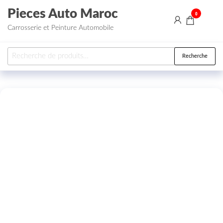
Aller au contenu
Pieces Auto Maroc
0
Carrosserie et Peinture Automobile
Recherche pour :
Recherche