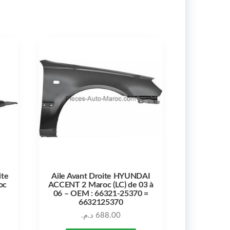
ite
Aile Avant Droite HYUNDAI
oc
ACCENT 2 Maroc (LC) de 03 à
06 – OEM : 66321-25370 =
6632125370
د.م.
688.00