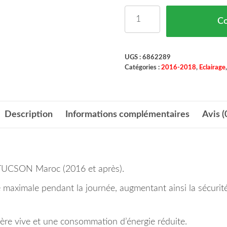
quantité de Feu Diurne 
C
UGS :
6862289
Catégories :
2016-2018
,
Eclairage
Description
Informations complémentaires
Avis (
UCSON Maroc (2016 et après).
té maximale pendant la journée, augmentant ainsi la sécurit
mière vive et une consommation d’énergie réduite.