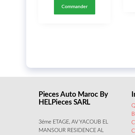
Commander
Pieces Auto Maroc By
I
HELPieces SARL
Q
B
3éme ETAGE, AV YACOUB EL
C
MANSOUR RESIDENCE AL