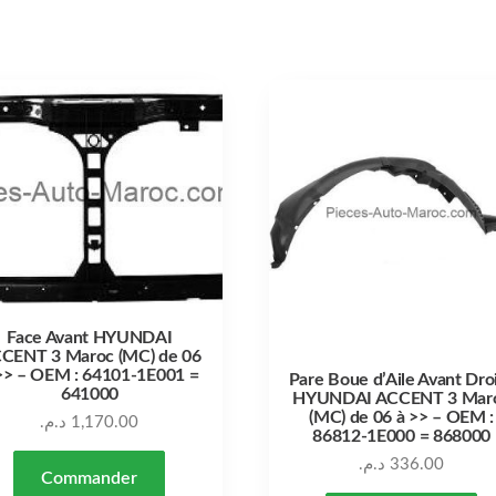
Face Avant HYUNDAI
CENT 3 Maroc (MC) de 06
>> – OEM : 64101-1E001 =
Pare Boue d’Aile Avant Dro
641000
HYUNDAI ACCENT 3 Mar
(MC) de 06 à >> – OEM :
د.م.
1,170.00
86812-1E000 = 868000
د.م.
336.00
Commander