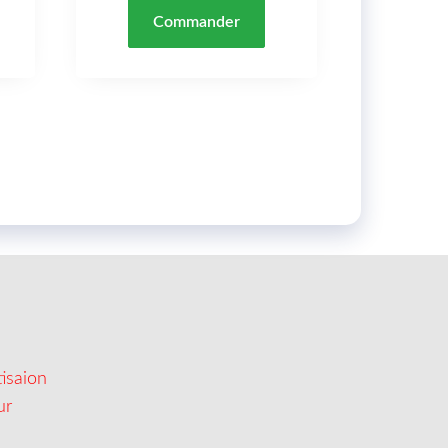
Commander
isaion
ur