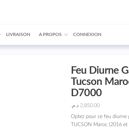
□
LIVRAISON
A PROPOS
CONNEXION
Feu Diurne 
Tucson Maro
D7000
د.م.
2,850.00
Optez pour ce feu diurn
TUCSON Maroc (2016 et ap