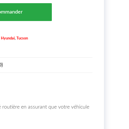
Gauche LED Hyundai Tucson Maroc 16-> = 92207-D7000
ommander
,
Hyundai
,
Tucson
0)
é routière en assurant que votre véhicule