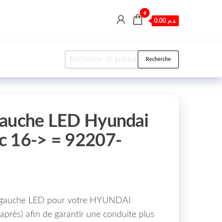
0
0.00 د.م.
Recherche pour :
Recherche
Gauche LED Hyundai
c 16-> = 92207-
e gauche LED pour votre HYUNDAI
rès) afin de garantir une conduite plus