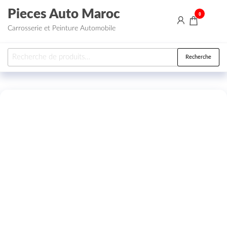
Aller au contenu
Pieces Auto Maroc
0
Carrosserie et Peinture Automobile
Recherche pour :
Recherche