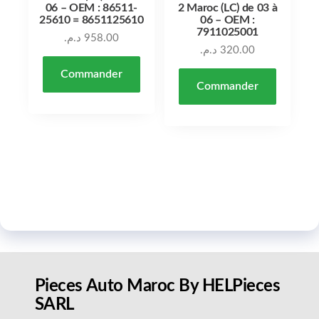
06 – OEM : 86511-
2 Maroc (LC) de 03 à
25610 = 8651125610
06 – OEM :
7911025001
د.م.
958.00
د.م.
320.00
Commander
Commander
Pieces Auto Maroc By HELPieces
SARL