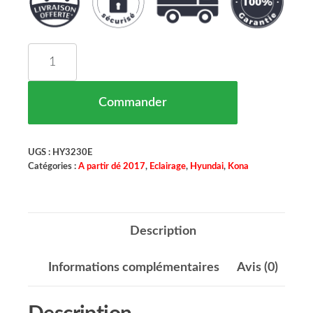
quantité de Feu LED Avant Droit HYUNDAI KONA
Commander
UGS :
HY3230E
Catégories :
A partir dé 2017
,
Eclairage
,
Hyundai
,
Kona
Description
Informations complémentaires
Avis (0)