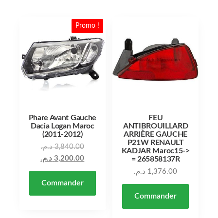
Promo !
Phare Avant Gauche
FEU
Dacia Logan Maroc
ANTIBROUILLARD
(2011-2012)
ARRIÈRE GAUCHE
P21W RENAULT
Le prix initial était : 3,840.00 د.م..
د.م.
3,840.00
KADJAR Maroc15->
Le prix actuel est : 3,200.00 د.م..
د.م.
3,200.00
= 265858137R
د.م.
1,376.00
Commander
Commander