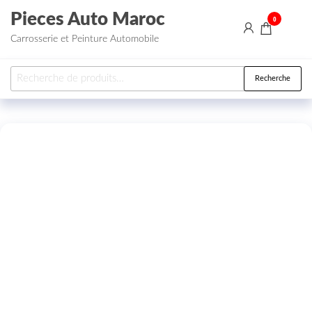
Aller au contenu
Pieces Auto Maroc
0
Carrosserie et Peinture Automobile
Recherche pour :
Recherche