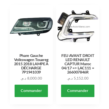
Phare Gauche
FEU AVANT DROIT
Volkswagen Touareg
LED RENAULT
2015 2018 LAMPE À
CAPTUR Maroc
DÉCHARGE
04/17 => LAC111 =
7P1941039
266007846R
د.م.
8,000.00
د.م.
5,152.00
Commander
Commander