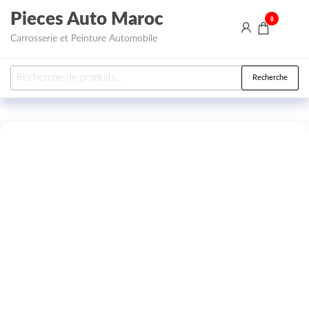
Aller au contenu
Pieces Auto Maroc
0
Carrosserie et Peinture Automobile
Recherche pour :
Recherche