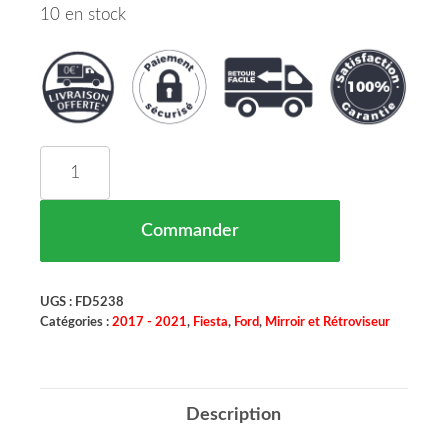
10 en stock
quantité de Feu Retroviseur Droit Ford Fiesta Mar
Commander
UGS :
FD5238
Catégories :
2017 - 2021
,
Fiesta
,
Ford
,
Mirroir et Rétroviseur
Description