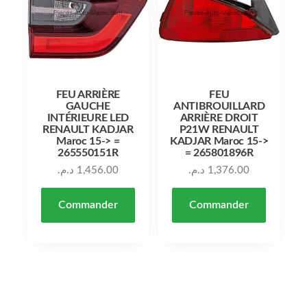
FEU ARRIÈRE
FEU
GAUCHE
ANTIBROUILLARD
INTÉRIEURE LED
ARRIÈRE DROIT
RENAULT KADJAR
P21W RENAULT
Maroc 15-> =
KADJAR Maroc 15->
265550151R
= 265801896R
د.م.
1,456.00
د.م.
1,376.00
Commander
Commander