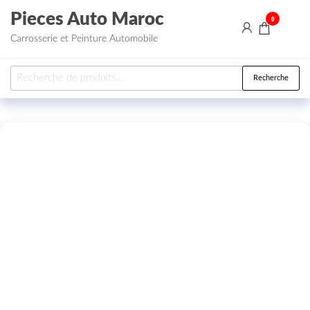
Aller au contenu
Pieces Auto Maroc
0
Carrosserie et Peinture Automobile
Recherche pour :
Recherche