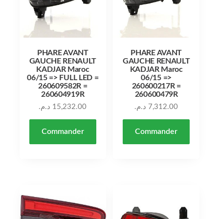
PHARE AVANT
PHARE AVANT
GAUCHE RENAULT
GAUCHE RENAULT
KADJAR Maroc
KADJAR Maroc
06/15 => FULL LED =
06/15 =>
260609582R =
260600217R =
260604919R
260600479R
د.م.
15,232.00
د.م.
7,312.00
Commander
Commander