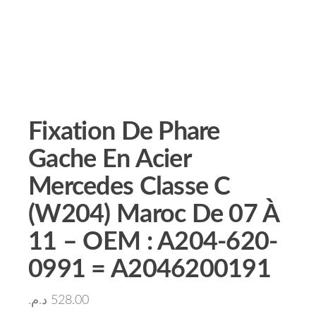
Fixation De Phare
Gache En Acier
Mercedes Classe C
(W204) Maroc De 07 À
11 – OEM : A204-620-
0991 = A2046200191
د.م.
528.00