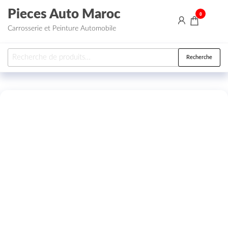
Aller au contenu
Pieces Auto Maroc
0
Carrosserie et Peinture Automobile
Recherche pour :
Recherche