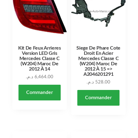
Kit De Feux Arrieres
Siege De Phare Cote
Version LED Gris
Droit En Acier
Mercedes Classe C
Mercedes Classe C
(W204) Maroc De
(W204) Maroc De
2012 À 14
2012 À 15 =>
A2046201291
د.م.
6,464.00
د.م.
528.00
Commander
Commander