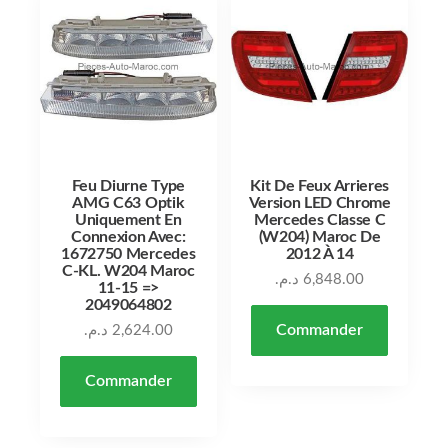
Feu Diurne Type
Kit De Feux Arrieres
AMG C63 Optik
Version LED Chrome
Uniquement En
Mercedes Classe C
Connexion Avec:
(W204) Maroc De
1672750 Mercedes
2012 À 14
C-KL. W204 Maroc
د.م.
6,848.00
11-15 =>
2049064802
Commander
د.م.
2,624.00
Commander