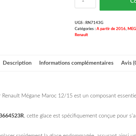
C
UGS :
RN7143G
Catégories :
A partir de 2016
,
MEG
Renault
Description
Informations complémentaires
Avis (
r Renault Mégane Maroc 12/15 est un composant essentiel p
3664523R
, cette glace est spécifiquement conçue pour s
mplacer rapidement la glace endommagée, assurant ainsi une 