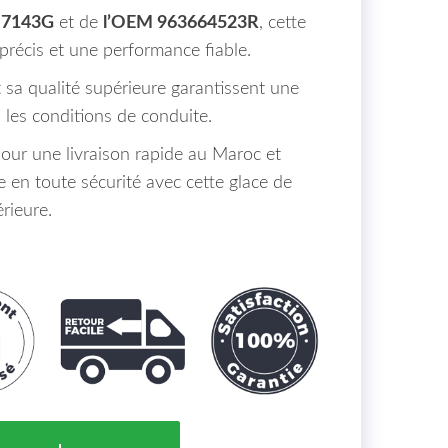
RN7143G
et de
l’OEM 963664523R
, cette
précis et une performance fiable.
 sa qualité supérieure garantissent une
es les conditions de conduite.
r une livraison rapide au Maroc et
 en toute sécurité avec cette glace de
rieure.
viseur Avant Gauche Renault Megane Maroc 12/15 => 9