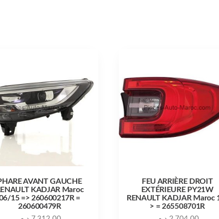
PHARE AVANT GAUCHE
FEU ARRIÈRE DROIT
ENAULT KADJAR Maroc
EXTÉRIEURE PY21W
06/15 => 260600217R =
RENAULT KADJAR Maroc 
260600479R
> = 265508701R
د.م.
7,312.00
د.م.
2,704.00