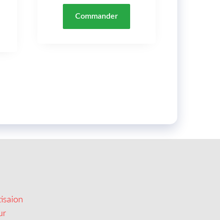
Commander
isaion
ur