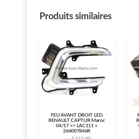
Produits similaires
FEU AVANT DROIT LED
RENAULT CAPTUR Maroc
R
04/17 => LAC111 =
266007846R
د.م.
5,152.00