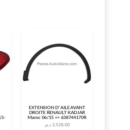
EXTENSION D’ AILE AVANT
DROITE RENAULT KADJAR
15-
Maroc 06/15 => 638744170R
د.م.
2,528.00