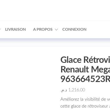
□
LIVRAISON
A PROPOS
CONNEXION
Glace Rétrov
Renault Meg
963664523
د.م.
1,216.00
Améliorez la visibilité d
cette glace de rétroviseur