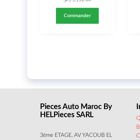
Commander
Pieces Auto Maroc By
I
HELPieces SARL
Q
B
3éme ETAGE, AV YACOUB EL
C