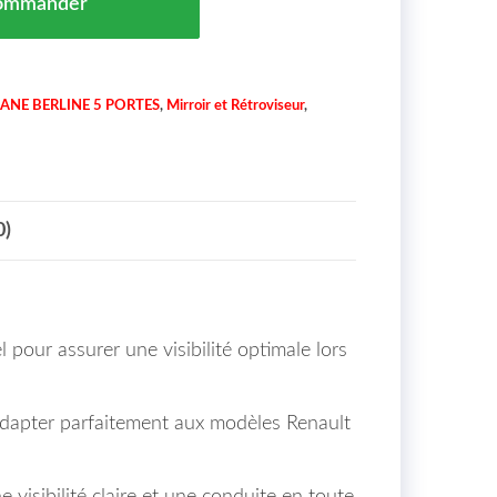
ommander
ANE BERLINE 5 PORTES
,
Mirroir et Rétroviseur
,
0)
our assurer une visibilité optimale lors
’adapter parfaitement aux modèles Renault
visibilité claire et une conduite en toute