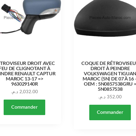
TROVISEUR DROIT AVEC
COQUE DE RÉTROVISEU
FEU DE CLIGNOTANT À
DROIT À PEINDRE
INDRE RENAULT CAPTUR
VOLKSWAGEN TIGUA
MAROC 13-17 =>
MAROC (5N) DE 07 À 16 
963029140R
OEM : 5N0857538GRU 
5N0857538
د.م.
2,032.00
د.م.
352.00
Commander
Commander