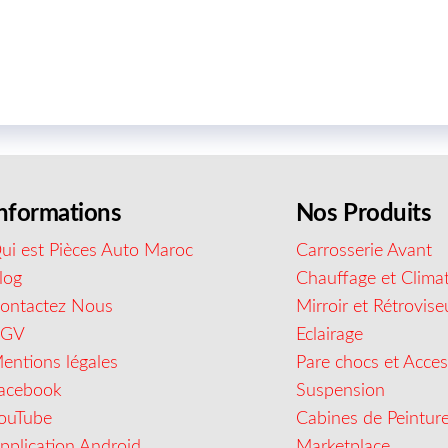
nformations
Nos Produits
ui est Pièces Auto Maroc
Carrosserie Avant
log
Chauffage et Climat
ontactez Nous
Mirroir et Rétrovise
CGV
Eclairage
entions légales
Pare chocs et Acces
acebook
Suspension
ouTube
Cabines de Peintur
pplication Android
Marketplace