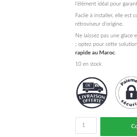
l’élément idéal pour garanti
Facile à installer, elle es
rétroviseur d’origine.
Ne laissez pas une glace
; optez pour cette solution
rapide au Maroc
.
10 en stock
quantité de Glace Rétro
C