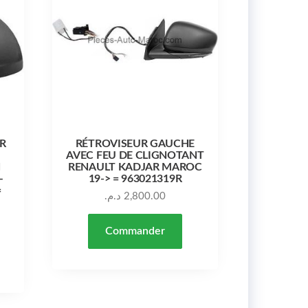
R
RÉTROVISEUR GAUCHE
AVEC FEU DE CLIGNOTANT
N
RENAULT KADJAR MAROC
–
19-> = 963021319R
=
د.م.
2,800.00
Commander