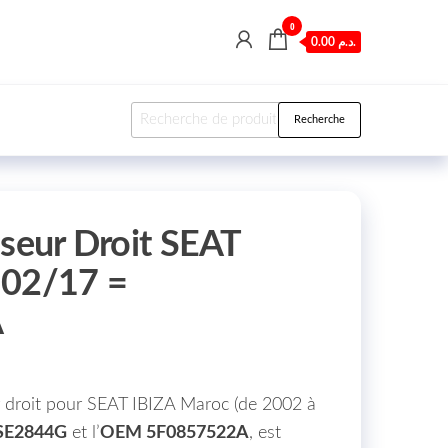
0
0.00 د.م.
Recherche pour :
Recherche
iseur Droit SEAT
 02/17 =
A
r droit pour SEAT IBIZA Maroc (de 2002 à
SE2844G
et l’
OEM 5F0857522A
, est