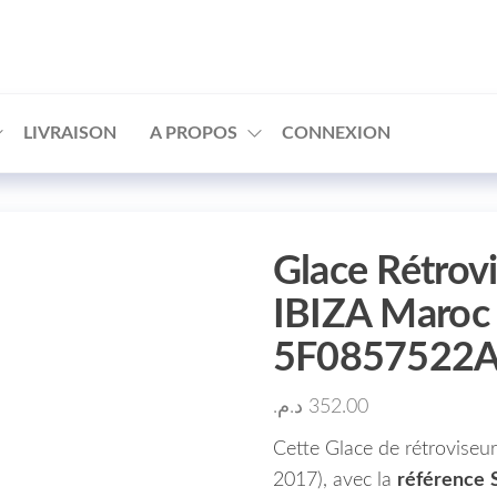
□
LIVRAISON
A PROPOS
CONNEXION
Glace Rétrov
IBIZA Maroc
5F0857522
د.م.
352.00
Cette Glace de rétroviseu
2017), avec la
référence