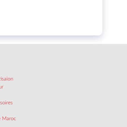
isaion
ur
soires
e Maroc