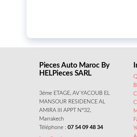
Pieces Auto Maroc By
I
HELPieces SARL
Q
B
3éme ETAGE, AV YACOUB EL
C
MANSOUR RESIDENCE AL
AMIRA III APPT N°32,
M
Marrakech
F
Téléphone :
07 54 09 48 34
Y
A