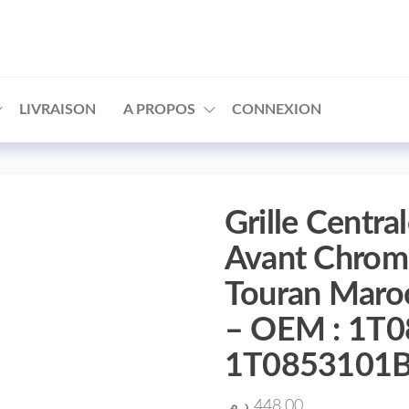
□
LIVRAISON
A PROPOS
CONNEXION
Grille Centra
Avant Chrom
Touran Maro
– OEM : 1T
1T0853101
د.م.
448.00