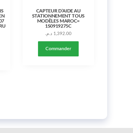
NS
CAPTEUR D’AIDE AU
EN
STATIONNEMENT TOUS
07
MODÈLES MAROC=
GRU
1S0919275C
د.م.
1,392.00
Commander