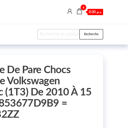
0
0.00 د.م.
Recherche pour :
Recherche
le De Pare Chocs
e Volkswagen
c (1T3) De 2010 À 15
0853677D9B9 =
B2ZZ