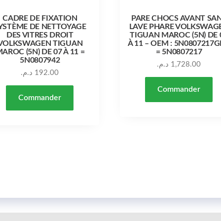
CADRE DE FIXATION
PARE CHOCS AVANT SA
YSTÈME DE NETTOYAGE
LAVE PHARE VOLKSWAG
DES VITRES DROIT
TIGUAN MAROC (5N) DE 
VOLKSWAGEN TIGUAN
À 11 – OEM : 5N0807217
AROC (5N) DE 07 À 11 =
= 5N0807217
5N0807942
د.م.
1,728.00
د.م.
192.00
Commander
Commander