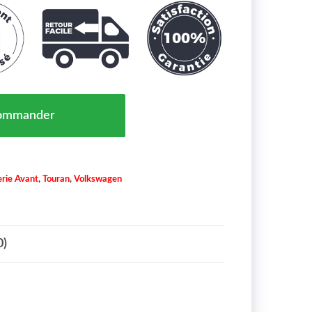
rale De Pare Chocs Avant Chrome Volkswagen Touran M
ommander
rie Avant
,
Touran
,
Volkswagen
0)