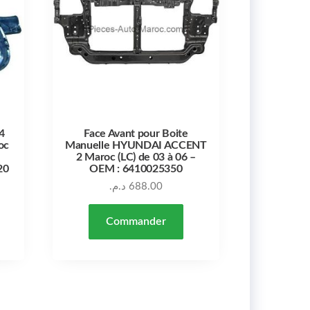
4
Face Avant pour Boite
oc
Manuelle HYUNDAI ACCENT
2 Maroc (LC) de 03 à 06 –
20
OEM : 6410025350
د.م.
688.00
Commander