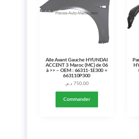
Aile Avant Gauche HYUNDAI
Pa
ACCENT 3 Maroc (MC) de 06
H
à >> – OEM : 66311-1E300 =
663110P300
د.م.
750.00
Commander