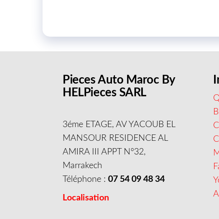
Pieces Auto Maroc By
I
HELPieces SARL
Q
B
3éme ETAGE, AV YACOUB EL
C
MANSOUR RESIDENCE AL
AMIRA III APPT N°32,
M
Marrakech
F
Téléphone :
07 54 09 48 34
Y
A
Localisation