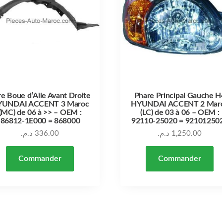
re Boue d’Aile Avant Droite
Phare Principal Gauche H
YUNDAI ACCENT 3 Maroc
HYUNDAI ACCENT 2 Mar
(MC) de 06 à >> – OEM :
(LC) de 03 à 06 – OEM :
86812-1E000 = 868000
92110-25020 = 92101250
د.م.
336.00
د.م.
1,250.00
Commander
Commander