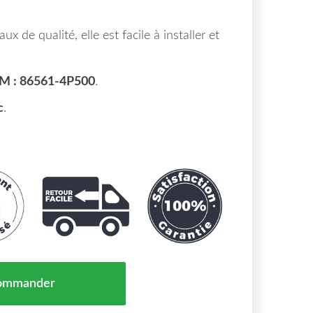
x de qualité, elle est facile à installer et
M : 86561-4P500
.
c
.
ale de Pare Chocs Hyundai I 20 Maroc 12-> = 86561-4P50
ommander