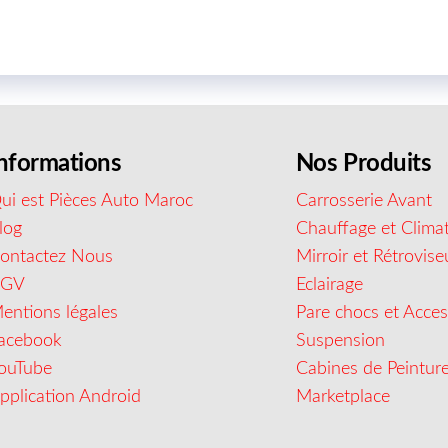
nformations
Nos Produits
ui est Pièces Auto Maroc
Carrosserie Avant
log
Chauffage et Climat
ontactez Nous
Mirroir et Rétrovise
CGV
Eclairage
entions légales
Pare chocs et Acces
acebook
Suspension
ouTube
Cabines de Peintur
pplication Android
Marketplace