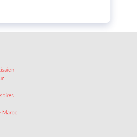
isaion
ur
soires
e Maroc