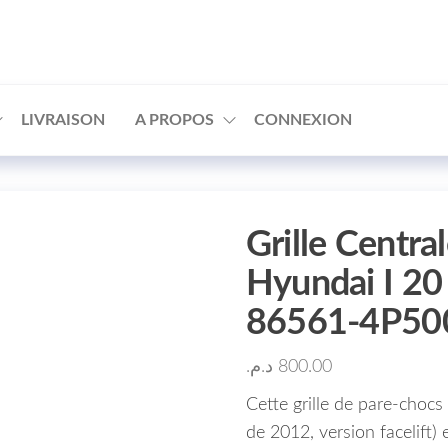
□
LIVRAISON
A PROPOS
CONNEXION
Grille Centra
Hyundai I 20
86561-4P50
د.م.
800.00
Cette grille de pare-chocs
de 2012, version facelift)