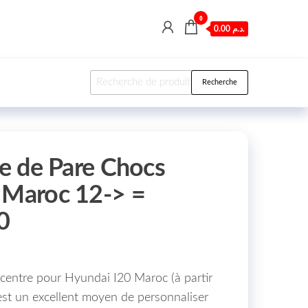
0
0.00 د.م.
Recherche pour :
Recherche
le de Pare Chocs
 Maroc 12-> =
0
 centre pour Hyundai I20 Maroc (à partir
 est un excellent moyen de personnaliser