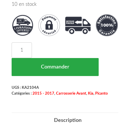
10 en stock
quantité de Grille Centrale Pare Chocs Avant Kia
Commander
UGS :
KA2104A
Catégories :
2015 - 2017
,
Carrosserie Avant
,
Kia
,
Picanto
Description