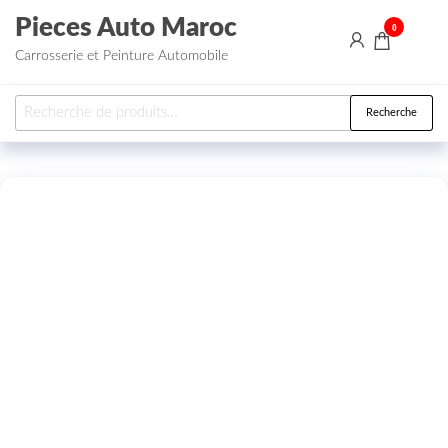
Aller au contenu
Pieces Auto Maroc
0
Carrosserie et Peinture Automobile
Recherche pour :
Recherche