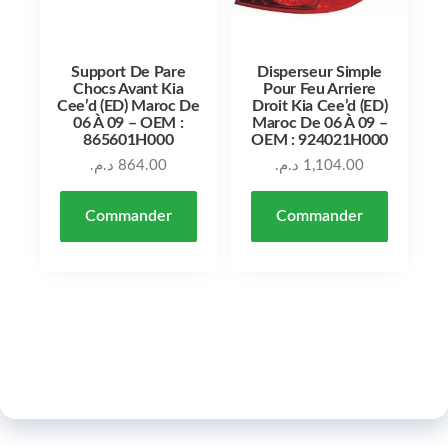
Support De Pare
Disperseur Simple
Chocs Avant Kia
Pour Feu Arriere
Cee’d (ED) Maroc De
Droit Kia Cee’d (ED)
06 À 09 – OEM :
Maroc De 06 À 09 –
865601H000
OEM : 924021H000
د.م.
864.00
د.م.
1,104.00
Commander
Commander