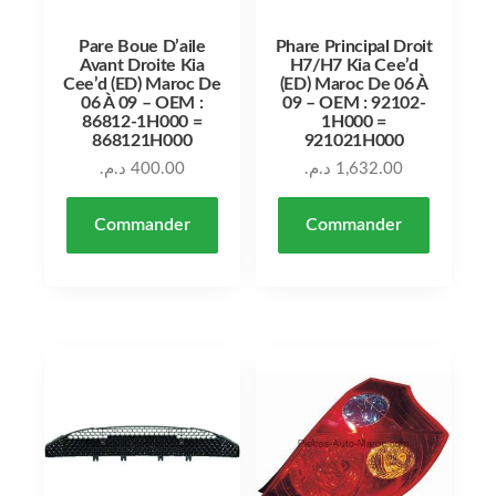
Pare Boue D’aile
Phare Principal Droit
Avant Droite Kia
H7/H7 Kia Cee’d
Cee’d (ED) Maroc De
(ED) Maroc De 06 À
06 À 09 – OEM :
09 – OEM : 92102-
86812-1H000 =
1H000 =
868121H000
921021H000
د.م.
400.00
د.م.
1,632.00
Commander
Commander