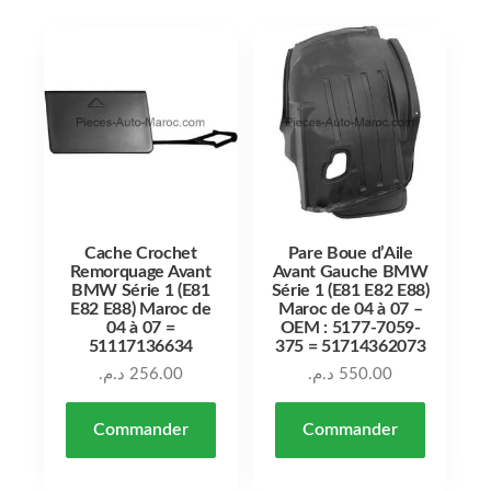
Cache Crochet
Pare Boue d’Aile
Remorquage Avant
Avant Gauche BMW
BMW Série 1 (E81
Série 1 (E81 E82 E88)
E82 E88) Maroc de
Maroc de 04 à 07 –
04 à 07 =
OEM : 5177-7059-
51117136634
375 = 51714362073
د.م.
256.00
د.م.
550.00
Commander
Commander