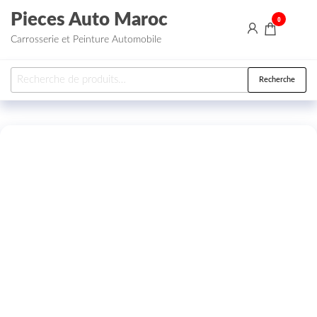
Aller au contenu
Pieces Auto Maroc
0
Carrosserie et Peinture Automobile
Recherche pour :
Recherche