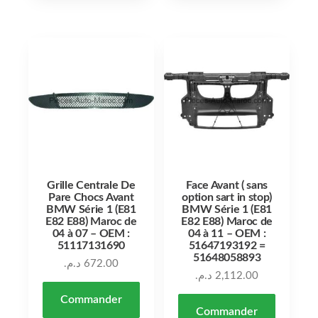
Grille Centrale De
Face Avant ( sans
Pare Chocs Avant
option sart in stop)
BMW Série 1 (E81
BMW Série 1 (E81
E82 E88) Maroc de
E82 E88) Maroc de
04 à 07 – OEM :
04 à 11 – OEM :
51117131690
51647193192 =
51648058893
د.م.
672.00
د.م.
2,112.00
Commander
Commander