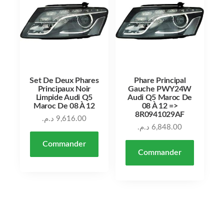
Set De Deux Phares
Phare Principal
Principaux Noir
Gauche PWY24W
Limpide Audi Q5
Audi Q5 Maroc De
Maroc De 08 À 12
08 À 12 =>
8R0941029AF
د.م.
9,616.00
د.م.
6,848.00
Commander
Commander