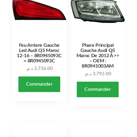
Feu Arriere Gauche
Phare Principal
Led Audi Q5 Maroc
Gauche Audi Q5
12-16 – 8R0945093C
Maroc De 2012 À >>
= 8R0945093C
– OEM :
8R0941003AM
د.م.
2,736.00
د.م.
3,792.00
Commander
Commander