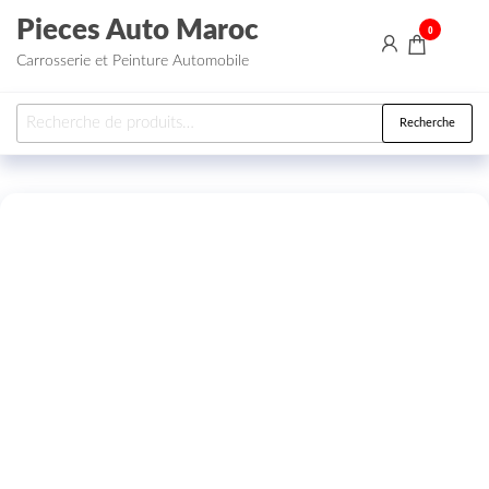
Aller au contenu
Pieces Auto Maroc
0
Carrosserie et Peinture Automobile
Recherche pour :
Recherche