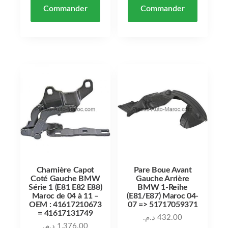
Commander
Commander
Charnière Capot
Pare Boue Avant
Coté Gauche BMW
Gauche Arrière
Série 1 (E81 E82 E88)
BMW 1-Reihe
Maroc de 04 à 11 –
(E81/E87) Maroc 04-
OEM : 41617210673
07 => 51717059371
= 41617131749
د.م.
432.00
د.م.
1,376.00