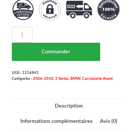
quantité de Grille de Calandre Noir Mat 14 Nerv
Commander
UGS :
1216843
Catégories :
2006-2010
,
3 Series
,
BMW
,
Carrosserie Avant
Description
Informations complémentaires
Avis (0)