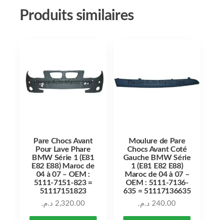
Produits similaires
Pare Chocs Avant
Moulure de Pare
Pour Lave Phare
Chocs Avant Coté
BMW Série 1 (E81
Gauche BMW Série
E82 E88) Maroc de
1 (E81 E82 E88)
04 à 07 – OEM :
Maroc de 04 à 07 –
5111-7151-823 =
OEM : 5111-7136-
51117151823
635 = 51117136635
د.م.
2,320.00
د.م.
240.00