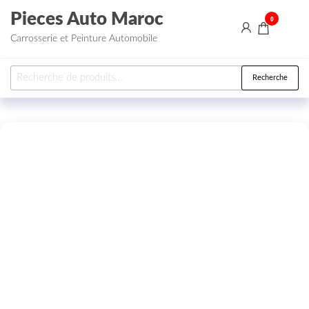
Aller au contenu
Pieces Auto Maroc
0
Carrosserie et Peinture Automobile
Recherche pour :
Recherche