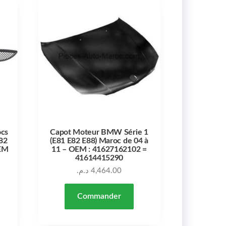
ocs
Capot Moteur BMW Série 1
82
(E81 E82 E88) Maroc de 04 à
OEM
11 – OEM : 41627162102 =
41614415290
د.م.
4,464.00
Commander