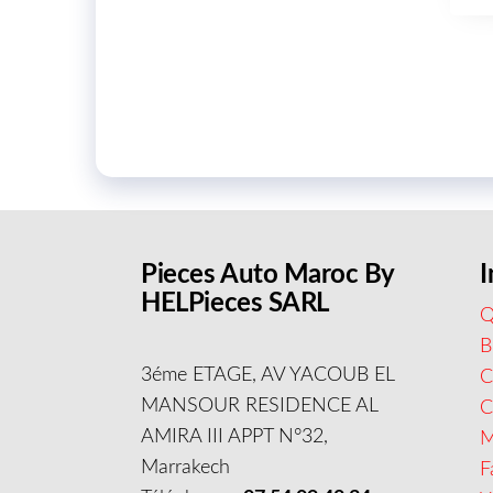
Pieces Auto Maroc By
I
HELPieces SARL
Q
B
3éme ETAGE, AV YACOUB EL
C
MANSOUR RESIDENCE AL
AMIRA III APPT N°32,
M
Marrakech
F