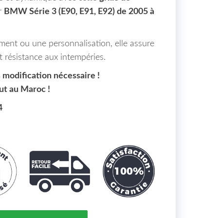
r
BMW Série 3 (E90, E91, E92) de 2005 à
ment ou une personnalisation, elle assure
t résistance aux intempéries.
ns modification nécessaire !
ut au Maroc !
4
landre Noir Brillant Droit - Gauche BMW 3-Reihe (E90-