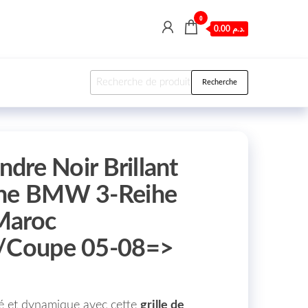
0
0.00 د.م.
Recherche pour :
Recherche
ndre Noir Brillant
che BMW 3-Reihe
Maroc
g/Coupe 05-08=>
né et dynamique avec cette
grille de