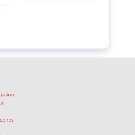
isaion
ur
soires