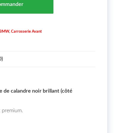
ommander
BMW
,
Carrosserie Avant
0)
le de calandre noir brillant (côté
t premium.