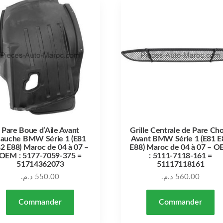
Pare Boue d’Aile Avant
Grille Centrale de Pare Ch
auche BMW Série 1 (E81
Avant BMW Série 1 (E81 E
2 E88) Maroc de 04 à 07 –
E88) Maroc de 04 à 07 – 
OEM : 5177-7059-375 =
: 5111-7118-161 =
51714362073
51117118161
د.م.
550.00
د.م.
560.00
Commander
Commander