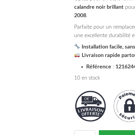
calandre noir brillant
pou
2008
.
Parfaite pour un remplace
une excellente durabilité e
Installation facile, sa
Livraison rapide parto
Référence
:
121624
10 en stock
quantité de Grille de Ca