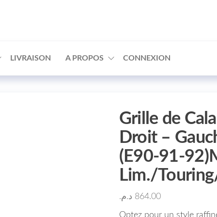
□
LIVRAISON
A PROPOS
CONNEXION
Grille de Cala
Droit – Gau
(E90-91-92)
Lim./Tourin
د.م.
864.00
Optez pour un style raffi