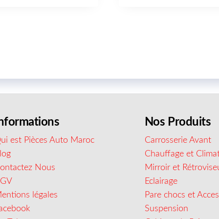
nformations
Nos Produits
ui est Pièces Auto Maroc
Carrosserie Avant
log
Chauffage et Climat
ontactez Nous
Mirroir et Rétrovise
CGV
Eclairage
entions légales
Pare chocs et Acces
acebook
Suspension