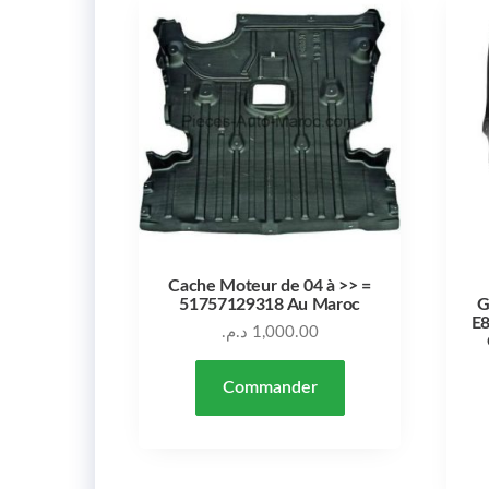
Cache Moteur de 04 à >> =
51757129318 Au Maroc
G
E8
د.م.
1,000.00
Commander