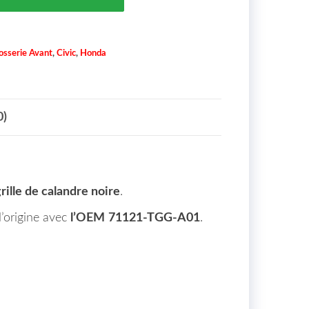
osserie Avant
,
Civic
,
Honda
0)
rille de calandre noire
.
d’origine avec
l’OEM
71121-TGG-A01
.