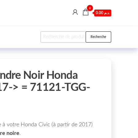
0
0.00 د.م.
Recherche pour :
Recherche
landre Noir Honda
 17-> = 71121-TGG-
 à votre Honda Civic (à partir de 2017)
dre noire
.