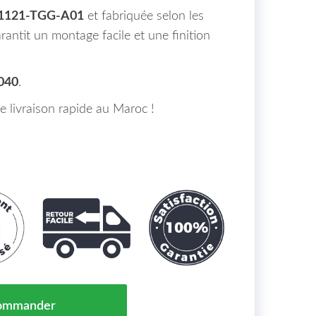
1121-TGG-A01
et fabriquée selon les
arantit un montage facile et une finition
040
.
de livraison rapide au Maroc !
alandre Noir Honda Civic Maroc 17-> = 71121-TGG-A01
ommander