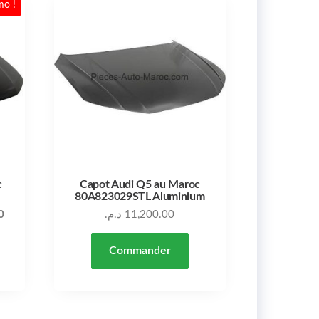
mo !
c
Capot Audi Q5 au Maroc
80A823029STL Aluminium
Le prix actuel est : 7,200.00 د.م..
Le prix initial était : 8,000.00 د.م..
0
د.م.
11,200.00
Commander