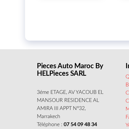
Pieces Auto Maroc By
I
HELPieces SARL
Q
B
3éme ETAGE, AV YACOUB EL
C
MANSOUR RESIDENCE AL
AMIRA III APPT N°32,
M
Marrakech
F
Téléphone :
07 54 09 48 34
Y