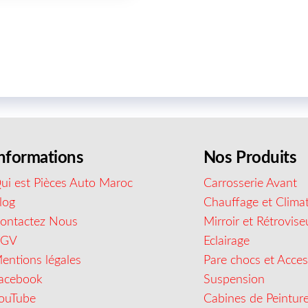
nformations
Nos Produits
ui est Pièces Auto Maroc
Carrosserie Avant
log
Chauffage et Climat
ontactez Nous
Mirroir et Rétrovise
CGV
Eclairage
entions légales
Pare chocs et Acces
acebook
Suspension
ouTube
Cabines de Peintur