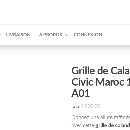
□
LIVRAISON
A PROPOS
CONNEXION
Grille de Ca
Civic Maroc
A01
د.م.
1,900.00
Donnez une allure raffinée
avec cette
grille de calan