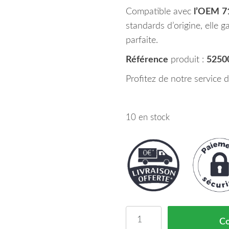
Compatible avec
l’OEM
7
standards d’origine, elle g
parfaite.
Référence
produit :
5250
Profitez de notre service 
10 en stock
quantité de Grille de C
C