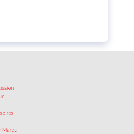
isaion
ur
soires
e Maroc