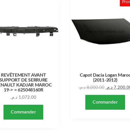
Pro
REVÊTEMENT AVANT
Capot Dacia Logan Maro
SUPPORT DE SERRURE
(2011-2012)
ENAULT KADJAR MAROC
د.م.
8,000.00
د.م.
7,200.0
19-> = 625048160R
د.م.
1,072.00
Commander
Commander