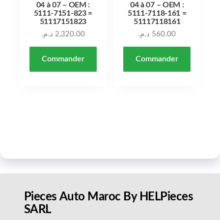
04 à 07 – OEM :
04 à 07 – OEM :
5111-7151-823 =
5111-7118-161 =
51117151823
51117118161
د.م.
2,320.00
د.م.
560.00
Commander
Commander
Pieces Auto Maroc By HELPieces
SARL