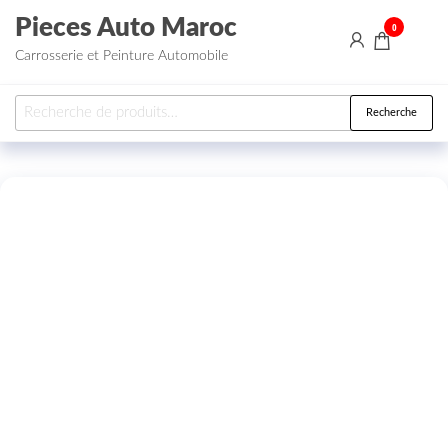
Aller au contenu
Pieces Auto Maroc
0
Carrosserie et Peinture Automobile
Recherche pour :
Recherche