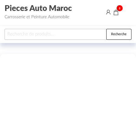
Aller au contenu
Pieces Auto Maroc
0
Carrosserie et Peinture Automobile
Recherche pour :
Recherche