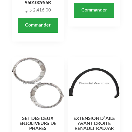
960100956R
Commander
د.م.
2,416.00
Commander
SET DES DEUX
EXTENSION D’ AILE
ENJOLIVEURS DE
AVANT DROITE
PHARES
RENAULT KADJAR