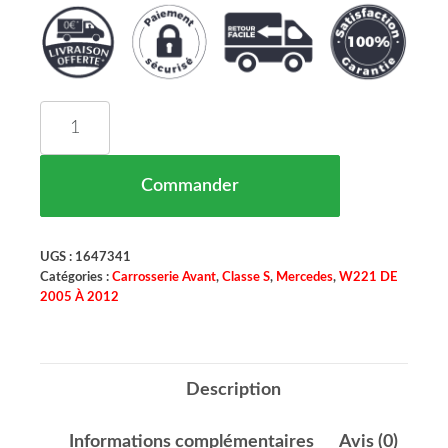
quantité de Grille De calandre Noir Sans PDC (R
Commander
UGS :
1647341
Catégories :
Carrosserie Avant
,
Classe S
,
Mercedes
,
W221 DE
2005 À 2012
Description
Informations complémentaires
Avis (0)