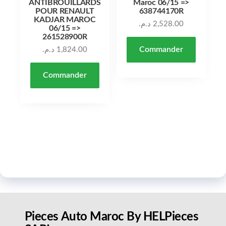
ANTIBROUILLARDS
Maroc 06/15 =>
POUR RENAULT
638744170R
KADJAR MAROC
د.م.
2,528.00
06/15 =>
261528900R
Commander
د.م.
1,824.00
Commander
Pieces Auto Maroc By HELPieces