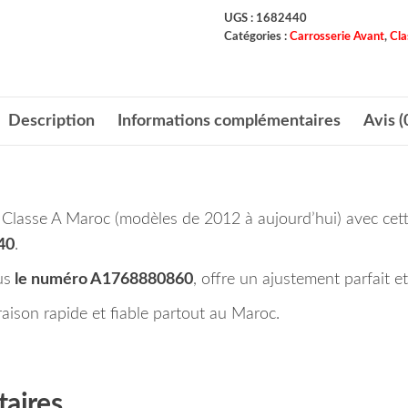
UGS :
1682440
Catégories :
Carrosserie Avant
,
Cla
Description
Informations complémentaires
Avis (
Classe A Maroc (modèles de 2012 à aujourd’hui) avec cette
40
.
us
le numéro A1768880860
, offre un ajustement parfait et
ison rapide et fiable partout au Maroc.
aires