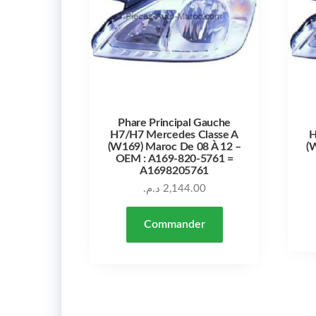
Phare Principal Gauche
H7/H7 Mercedes Classe A
H
(W169) Maroc De 08 À 12 –
(
OEM : A169-820-5761 =
A1698205761
د.م.
2,144.00
Commander