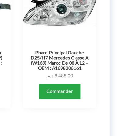
m
Phare Principal Gauche
)
D2S/H7 Mercedes Classe A
:
(W169) Maroc De 08 À 12 –
OEM : A1698206161
د.م.
9,488.00
Commander