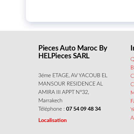
Pieces Auto Maroc By
I
HELPieces SARL
Q
B
3éme ETAGE, AV YACOUB EL
C
MANSOUR RESIDENCE AL
AMIRA III APPT N°32,
M
Marrakech
F
Téléphone :
07 54 09 48 34
Y
A
Localisation