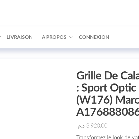
□
LIVRAISON
A PROPOS
CONNEXION
Grille De Ca
: Sport Opti
(W176) Maro
A17688808
د.م.
3,920.00
Transformez le look de vo