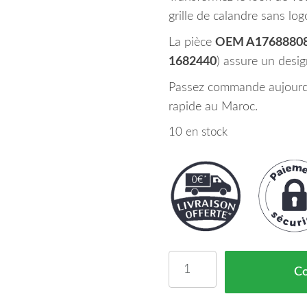
grille de calandre sans l
La pièce
OEM A1768880
1682440
) assure un design
Passez commande aujourd’h
rapide au Maroc.
10 en stock
quantité de Grille De Ca
C