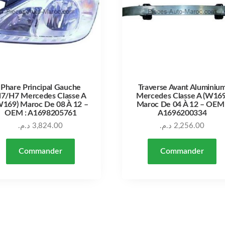
Phare Principal Gauche
Traverse Avant Aluminiu
7/H7 Mercedes Classe A
Mercedes Classe A (W169
W169) Maroc De 08 À 12 –
Maroc De 04 À 12 – OEM 
OEM : A1698205761
A1696200334
د.م.
3,824.00
د.م.
2,256.00
Commander
Commander