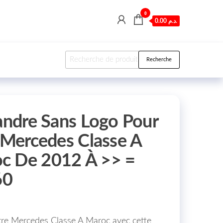
0
0.00 د.م.
Recherche pour :
Recherche
landre Sans Logo Pour
c Mercedes Classe A
c De 2012 À >> =
60
tre Mercedes Classe A Maroc avec cette