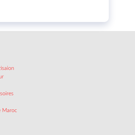
isaion
ur
soires
e Maroc