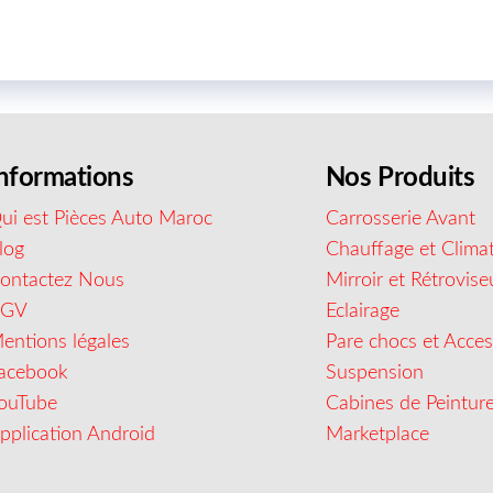
nformations
Nos Produits
ui est Pièces Auto Maroc
Carrosserie Avant
log
Chauffage et Climat
ontactez Nous
Mirroir et Rétrovise
CGV
Eclairage
entions légales
Pare chocs et Acces
acebook
Suspension
ouTube
Cabines de Peintur
pplication Android
Marketplace