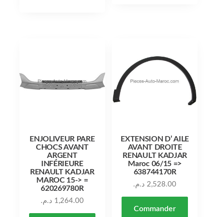
ENJOLIVEUR PARE
EXTENSION D’ AILE
CHOCS AVANT
AVANT DROITE
ARGENT
RENAULT KADJAR
INFÉRIEURE
Maroc 06/15 =>
RENAULT KADJAR
638744170R
MAROC 15-> =
د.م.
2,528.00
620269780R
د.م.
1,264.00
Commander