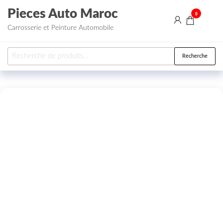
Aller au contenu
Pieces Auto Maroc
0
Carrosserie et Peinture Automobile
Recherche pour :
Recherche