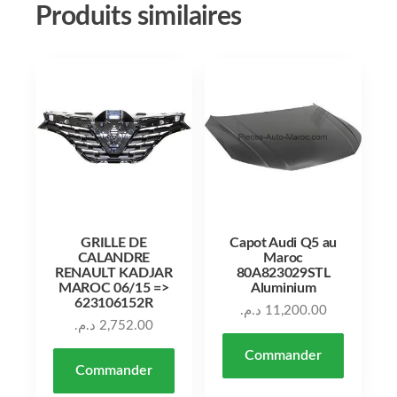
Produits similaires
GRILLE DE
Capot Audi Q5 au
CALANDRE
Maroc
RENAULT KADJAR
80A823029STL
MAROC 06/15 =>
Aluminium
623106152R
د.م.
11,200.00
د.م.
2,752.00
Commander
Commander