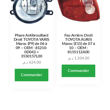
Phare Antibrouillard
Feu Arrière Droit
Droit TOYOTA YARIS
TOYOTA AURIS
Maroc (P9) de 06 à
Maroc (E15) de 07 à
09 – OEM : 81210-
10 – OEM :
0D042 =
8155112A00
3550157L00
د.م.
1,104.00
د.م.
624.00
Commander
Commander