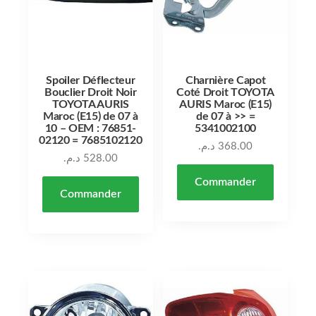
Spoiler Déflecteur
Charnière Capot
Bouclier Droit Noir
Coté Droit TOYOTA
TOYOTA AURIS
AURIS Maroc (E15)
Maroc (E15) de 07 à
de 07 à >> =
10 – OEM : 76851-
5341002100
02120 = 7685102120
د.م.
368.00
د.م.
528.00
Commander
Commander