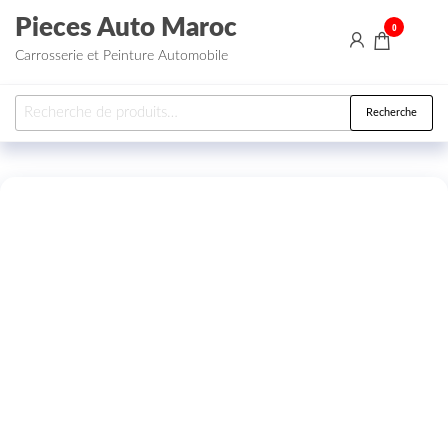
Aller au contenu
Pieces Auto Maroc
0
Carrosserie et Peinture Automobile
Recherche pour :
Recherche