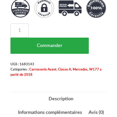
quantité de Grille De Calandre Type GT-Optik Noi
Commander
UGS :
1683143
Catégories :
Carrosserie Avant
,
Classe A
,
Mercedes
,
W177 a
partir de 2018
Description
Informations complémentaires
Avis (0)