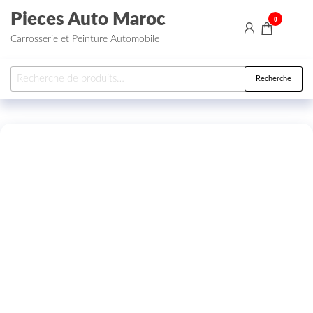
Aller au contenu
Pieces Auto Maroc
0
Carrosserie et Peinture Automobile
Recherche pour :
Recherche