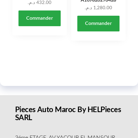
A169820276428
د.م.
432.00
د.م.
1,280.00
Commander
Commander
Pieces Auto Maroc By HELPieces
SARL
3éme ETAGE, AV YACOUB EL MANSOUR