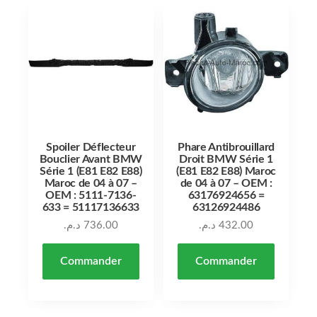
Spoiler Déflecteur
Phare Antibrouillard
Bouclier Avant BMW
Droit BMW Série 1
Série 1 (E81 E82 E88)
(E81 E82 E88) Maroc
Maroc de 04 à 07 –
de 04 à 07 – OEM :
OEM : 5111-7136-
63176924656 =
633 = 51117136633
63126924486
د.م.
736.00
د.م.
432.00
Commander
Commander