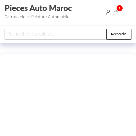
Aller au contenu
Pieces Auto Maroc
0
Carrosserie et Peinture Automobile
Recherche pour :
Recherche